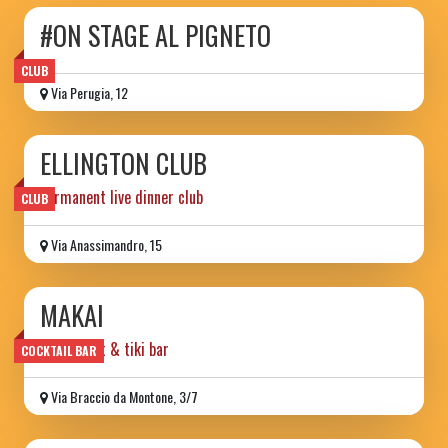
#ON STAGE AL PIGNETO
CLUB
Via Perugia, 12
ELLINGTON CLUB
permanent live dinner club
CLUB
Via Anassimandro, 15
MAKAI
restaurant & tiki bar
COCKTAIL BAR
Via Braccio da Montone, 3/7