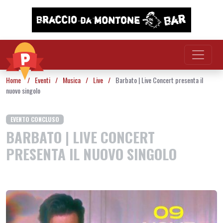
Vai al contenuto
Home
/
Eventi
/
Musica
/
Live
/
Barbato | Live Concert presenta il
nuovo singolo
EVENTO CONCLUSO
BARBATO | LIVE CONCERT
PRESENTA IL NUOVO SINGOLO