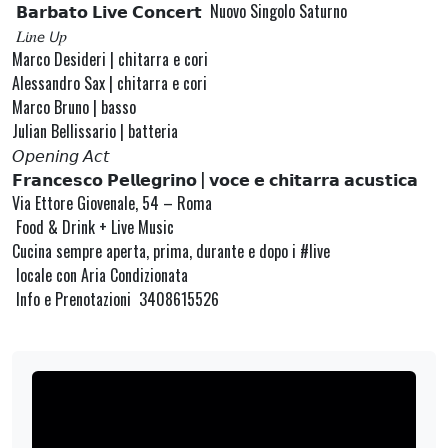
𝗕𝗮𝗿𝗯𝗮𝘁𝗼 𝗟𝗶𝘃𝗲 𝗖𝗼𝗻𝗰𝗲𝗿𝘁 Nuovo Singolo Saturno
𝐿𝘪𝑛𝘦 𝘜𝑝
Marco Desideri | chitarra e cori
Alessandro Sax | chitarra e cori
Marco Bruno | basso
Julian Bellissario | batteria
𝘖𝘱𝘦𝘯𝘪𝘯𝘨 𝘈𝘤𝘵
𝗙𝗿𝗮𝗻𝗰𝗲𝘀𝗰𝗼 𝗣𝗲𝗹𝗹𝗲𝗴𝗿𝗶𝗻𝗼 | 𝘃𝗼𝗰𝗲 𝗲 𝗰𝗵𝗶𝘁𝗮𝗿𝗿𝗮 𝗮𝗰𝘂𝘀𝘁𝗶𝗰𝗮
Via Ettore Giovenale, 54 – Roma
Food & Drink + Live Music
Cucina sempre aperta, prima, durante e dopo i #live
locale con Aria Condizionata
Info e Prenotazioni 3408615526