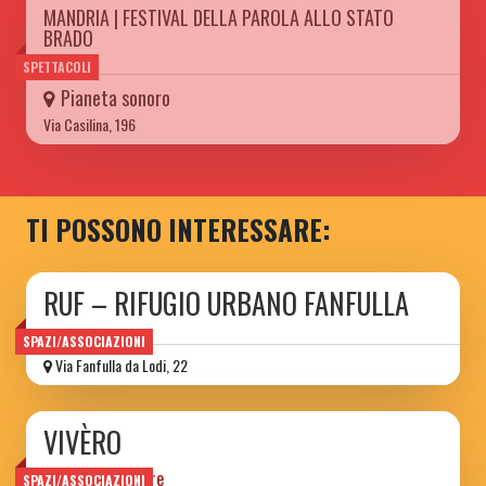
MANDRIA | FESTIVAL DELLA PAROLA ALLO STATO
BRADO
SPETTACOLI
Pianeta sonoro
Via Casilina, 196
TI POSSONO INTERESSARE:
RUF – RIFUGIO URBANO FANFULLA
SPAZI/ASSOCIAZIONI
Via Fanfulla da Lodi, 22
VIVÈRO
luogo di quartiere
SPAZI/ASSOCIAZIONI