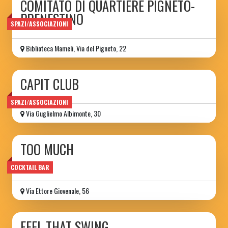
COMITATO DI QUARTIERE PIGNETO-
PRENESTINO
SPAZI/ASSOCIAZIONI
Biblioteca Mameli, Via del Pigneto, 22
CAPIT CLUB
SPAZI/ASSOCIAZIONI
Via Guglielmo Albimonte, 30
TOO MUCH
wine bar
COCKTAIL BAR
Via Ettore Giovenale, 56
FEEL THAT SWING