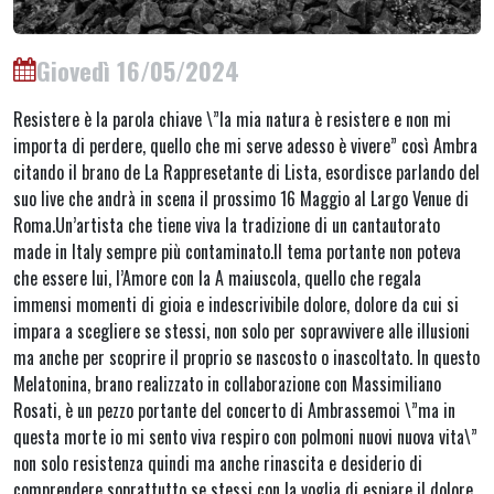
Giovedì 16/05/2024
Resistere è la parola chiave \”la mia natura è resistere e non mi
importa di perdere, quello che mi serve adesso è vivere” così Ambra
citando il brano de La Rappresetante di Lista, esordisce parlando del
suo live che andrà in scena il prossimo 16 Maggio al Largo Venue di
Roma.Un’artista che tiene viva la tradizione di un cantautorato
made in Italy sempre più contaminato.Il tema portante non poteva
che essere lui, l’Amore con la A maiuscola, quello che regala
immensi momenti di gioia e indescrivibile dolore, dolore da cui si
impara a scegliere se stessi, non solo per sopravvivere alle illusioni
ma anche per scoprire il proprio se nascosto o inascoltato. In questo
Melatonina, brano realizzato in collaborazione con Massimiliano
Rosati, è un pezzo portante del concerto di Ambrassemoi \”ma in
questa morte io mi sento viva respiro con polmoni nuovi nuova vita\”
non solo resistenza quindi ma anche rinascita e desiderio di
comprendere soprattutto se stessi con la voglia di espiare il dolore