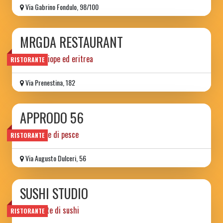
Via Gabrino Fondulo, 98/100
MRGDA RESTAURANT
cucina etiope ed eritrea
RISTORANTE
Via Prenestina, 182
APPRODO 56
ristorante di pesce
RISTORANTE
Via Augusto Dulceri, 56
SUSHI STUDIO
Ristorante di sushi
RISTORANTE