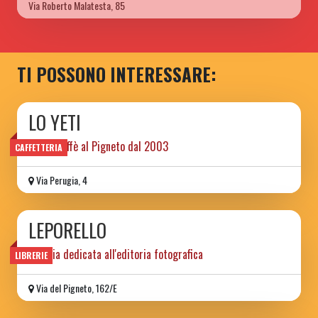
Via Roberto Malatesta, 85
TI POSSONO INTERESSARE:
LO YETI
libri e caffè al Pigneto dal 2003
CAFFETTERIA
Via Perugia, 4
LEPORELLO
libreria dedicata all'editoria fotografica
LIBRERIE
Via del Pigneto, 162/E