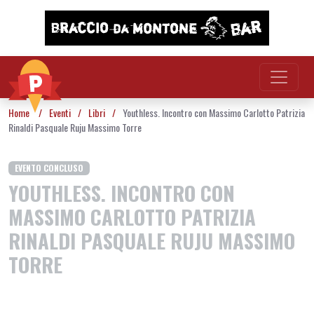
Vai al contenuto
Home
/
Eventi
/
Libri
/
Youthless. Incontro con Massimo Carlotto Patrizia
Rinaldi Pasquale Ruju Massimo Torre
EVENTO CONCLUSO
YOUTHLESS. INCONTRO CON
MASSIMO CARLOTTO PATRIZIA
RINALDI PASQUALE RUJU MASSIMO
TORRE