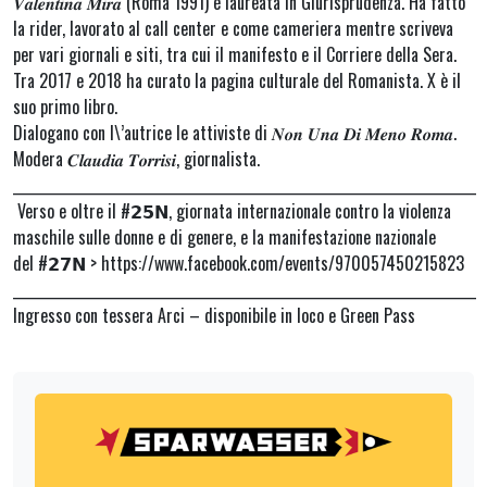
𝑽𝒂𝒍𝒆𝒏𝒕𝒊𝒏𝒂 𝑴𝒊𝒓𝒂 (Roma 1991) è laureata in Giurisprudenza. Ha fatto
la rider, lavorato al call center e come cameriera mentre scriveva
per vari giornali e siti, tra cui il manifesto e il Corriere della Sera.
Tra 2017 e 2018 ha curato la pagina culturale del Romanista. X è il
suo primo libro.
Dialogano con l\’autrice le attiviste di 𝑵𝒐𝒏 𝑼𝒏𝒂 𝑫𝒊 𝑴𝒆𝒏𝒐 𝑹𝒐𝒎𝒂.
Modera 𝑪𝒍𝒂𝒖𝒅𝒊𝒂 𝑻𝒐𝒓𝒓𝒊𝒔𝒊, giornalista.
_______________________________________________________________________
Verso e oltre il #𝟮𝟱𝗡, giornata internazionale contro la violenza
maschile sulle donne e di genere, e la manifestazione nazionale
del #𝟮𝟳𝗡 > https://www.facebook.com/events/970057450215823
_______________________________________________________________________
Ingresso con tessera Arci – disponibile in loco e Green Pass