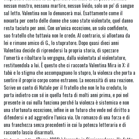
nessun mostro, nessuna martire, nessun livido, solo un po’ di sangue
sul letto. Valentina non lo denuncerà mai. Esattamente come il
novanta per cento delle donne che sono state violentate, quel danno
resta taciuto per anni. Con un’unica eccezione, un solo confidente,
suo fratello che tuttavia non le crede. Al contrario, si allontana da
lei e rimane amico di G., lo stupratore. Dopo quasi dieci anni
Valentina decide di riprendersi la propria storia, di spezzare
l’omertà e ribaltare la vergogna, dalla violentata al violentatore,
restituendola a lui. È questo che ci racconta Valentina Mira in X: il
tabù e lo stigma che accompagnano lo stupro, la violenza che porta a
sentire il proprio corpo come estraneo. La necessità di una reazione.
Scrive un canto di Natale per il fratello che non le ha creduto, lo
porta indietro con sé in quella festa di molti anni prima, e poi nel
presente in cui nulla funziona perché la violenza è sistemica e non
una sfortunata eccezione, infine in un futuro che vede nel diritto a
difendersi e ad aggredire l’unica via. Un romanzo di una forza e di
una franchezza senza precedenti in cui la potenza letteraria e di
racconto lascia disarmati.