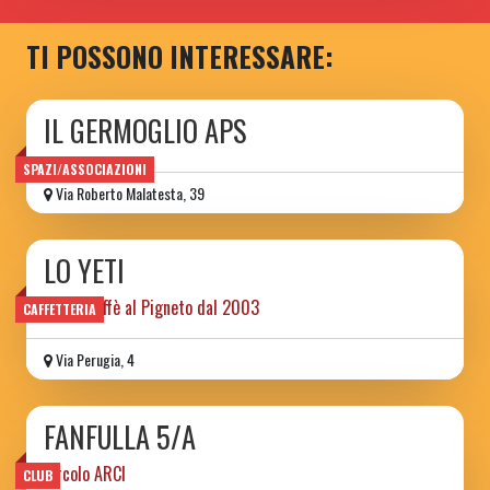
TI POSSONO INTERESSARE:
IL GERMOGLIO APS
SPAZI/ASSOCIAZIONI
Via Roberto Malatesta, 39
LO YETI
libri e caffè al Pigneto dal 2003
CAFFETTERIA
Via Perugia, 4
FANFULLA 5/A
circolo ARCI
CLUB