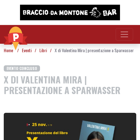
Vai al contenuto
Home
/
Eventi
/
Libri
/
X di Valentina Mira | presentazione a Sparwasser
EVENTO CONCLUSO
X DI VALENTINA MIRA |
PRESENTAZIONE A SPARWASSER