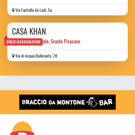
Via Fanfulla da Lodi, 5a
CASA KHAN
ex casa del custode, Scuola Pisacane
SPAZI/ASSOCIAZIONI
Via di Acqua Bullicante, 28