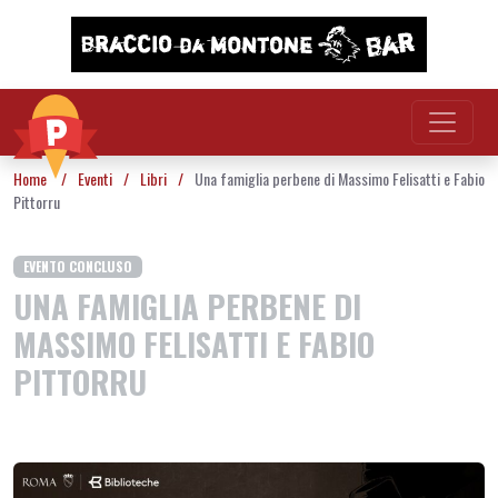
Vai al contenuto
Home
/
Eventi
/
Libri
/
Una famiglia perbene di Massimo Felisatti e Fabio
Pittorru
EVENTO CONCLUSO
UNA FAMIGLIA PERBENE DI
MASSIMO FELISATTI E FABIO
PITTORRU