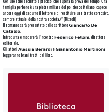
Con uno stile asciutto e preciso, che supera la prova del tempo, Una
famiglia perbene è una pietra miliare del poliziesco italiano, capace
ancora oggi di sedurre il lettore e di restituire un ritratto corrosivo,
sempre attuale, della nostra società.\” (Rizzoli)
Il romanzo sarà presentato dallo scrittore 𝗚𝗶𝗮𝗻𝗰𝗮𝗿𝗹𝗼 𝗗𝗲
𝗖𝗮𝘁𝗮𝗹𝗱𝗼.
Introdurrà e modererà l’incontro 𝗙𝗲𝗱𝗲𝗿𝗶𝗰𝗼 𝗙𝗲𝗹𝗹𝗼𝗻𝗶, direttore
editoriale.
Gli attori 𝗔𝗹𝗲𝘀𝘀𝗶𝗮 𝗕𝗲𝗿𝗮𝗿𝗱𝗶 e 𝗚𝗶𝗮𝗻𝗮𝗻𝘁𝗼𝗻𝗶𝗼 𝗠𝗮𝗿𝘁𝗶𝗻𝗼𝗻𝗶
leggeranno brani tratti dal libro.