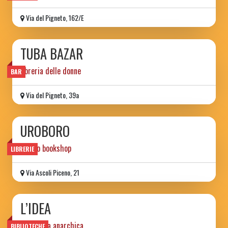
Via del Pigneto, 162/E
TUBA BAZAR
libreria delle donne
BAR
Via del Pigneto, 39a
UROBORO
tattoo bookshop
LIBRERIE
Via Ascoli Piceno, 21
L’IDEA
biblioteca anarchica
BIBLIOTECHE