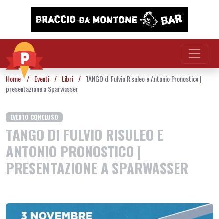
Vai al contenuto
Home
/
Eventi
/
Libri
/
TANGO di Fulvio Risuleo e Antonio Pronostico |
presentazione a Sparwasser
EVENTO CONCLUSO
TANGO DI FULVIO RISULEO E
ANTONIO PRONOSTICO |
PRESENTAZIONE A SPARWASSER