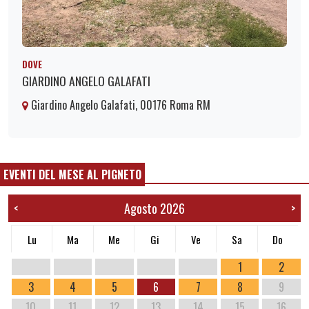
DOVE
GIARDINO ANGELO GALAFATI
Giardino Angelo Galafati, 00176 Roma RM
EVENTI DEL MESE AL PIGNETO
Agosto 2026
<
>
Lu
Ma
Me
Gi
Ve
Sa
Do
1
2
3
4
5
6
7
8
9
10
11
12
13
14
15
16