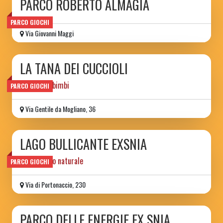
PARCO ROBERTO ALMAGIÀ
PARCO GIOCHI
Via Giovanni Maggi
LA TANA DEI CUCCIOLI
parchetto bimbi
PARCO GIOCHI
Via Gentile da Mogliano, 36
LAGO BULLICANTE EXSNIA
monumento naturale
PARCO GIOCHI
Via di Portonaccio, 230
PARCO DELLE ENERGIE EX SNIA