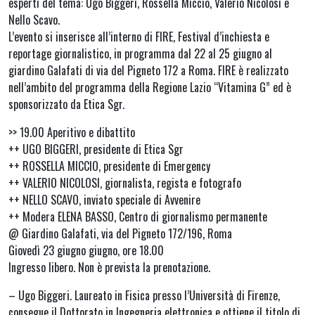
esperti del tema: Ugo Biggeri, Rossella Miccio, Valerio Nicolosi e
Nello Scavo.
L’evento si inserisce all’interno di FIRE, Festival d’inchiesta e
reportage giornalistico, in programma dal 22 al 25 giugno al
giardino Galafati di via del Pigneto 172 a Roma. FIRE è realizzato
nell’ambito del programma della Regione Lazio “Vitamina G” ed è
sponsorizzato da Etica Sgr.
>> 19.00 Aperitivo e dibattito
++ UGO BIGGERI, presidente di Etica Sgr
++ ROSSELLA MICCIO, presidente di Emergency
++ VALERIO NICOLOSI, giornalista, regista e fotografo
++ NELLO SCAVO, inviato speciale di Avvenire
++ Modera ELENA BASSO, Centro di giornalismo permanente
@ Giardino Galafati, via del Pigneto 172/196, Roma
Giovedì 23 giugno giugno, ore 18.00
Ingresso libero. Non è prevista la prenotazione.
– Ugo Biggeri. Laureato in Fisica presso l’Università di Firenze,
consegue il Dottorato in Ingegneria elettronica e ottiene il titolo di