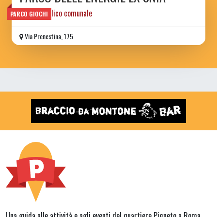
parco pubblico comunale
PARCO GIOCHI
Via Prenestina, 175
Una guida alle attività e agli eventi del quartiere Pigneto a Roma.