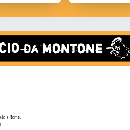
neto a Roma.
i