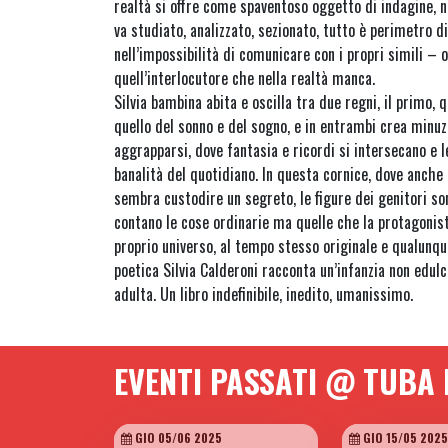
realtà si offre come spaventoso oggetto di indagine, 
va studiato, analizzato, sezionato, tutto è perimetro di
nell’impossibilità di comunicare con i propri simili – o
quell’interlocutore che nella realtà manca.
Silvia bambina abita e oscilla tra due regni, il primo, q
quello del sonno e del sogno, e in entrambi crea min
aggrapparsi, dove fantasia e ricordi si intersecano e l
banalità del quotidiano. In questa cornice, dove anche 
sembra custodire un segreto, le figure dei genitori so
contano le cose ordinarie ma quelle che la protagonista
proprio universo, al tempo stesso originale e qualunqu
poetica Silvia Calderoni racconta un’infanzia non edulc
adulta. Un libro indefinibile, inedito, umanissimo.
EVENTI PASSATI @ TUBA
GIO 05/06 2025
GIO 15/05 2025