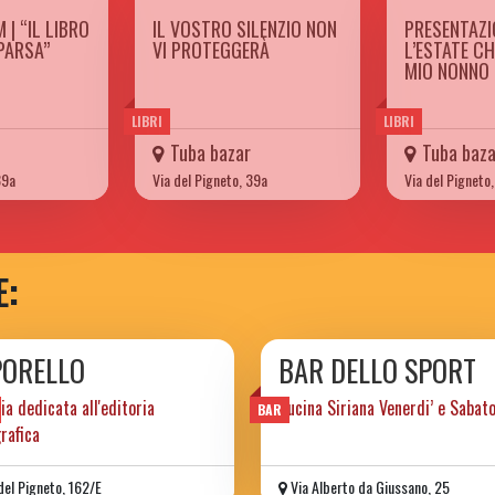
 | “IL LIBRO
IL VOSTRO SILENZIO NON
PRESENTAZI
PARSA”
VI PROTEGGERÀ
L’ESTATE C
MIO NONNO 
LIBRI
LIBRI
Tuba bazar
Tuba baza
39a
Via del Pigneto, 39a
Via del Pigneto
E:
PORELLO
BAR DELLO SPORT
ria dedicata all'editoria
Cucina Siriana Venerdi’ e Sabat
BAR
rafica
del Pigneto, 162/E
Via Alberto da Giussano, 25