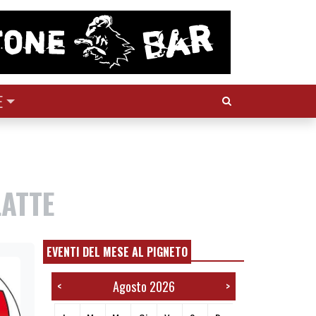
Cerca:
E
LATTE
EVENTI DEL MESE AL PIGNETO
Agosto 2026
<
>