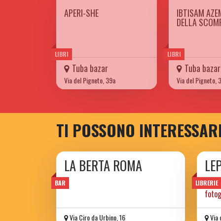
APERI-SHE
IBTISAM AZEM
DELLA SCOM
LIBRI
LIBRI
Tuba bazar
Tuba bazar
Via del Pigneto, 39a
Via del Pigneto, 
TI POSSONO INTERESSAR
LA BERTA ROMA
LE
libre
BAR
LIBRERIE
fotog
Via Ciro da Urbino, 16
Via 