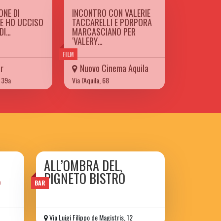
ONE DI
INCONTRO CON VALERIE
HE HO UCCISO
TACCARELLI E PORPORA
DI…
MARCASCIANO PER
‘VALERY…
FILM
r
Nuovo Cinema Aquila
, 39a
Via l'Aquila, 68
ALL’OMBRA DEL
PIGNETO BISTRÒ
o
BAR
Via Luigi Filippo de Magistris, 12