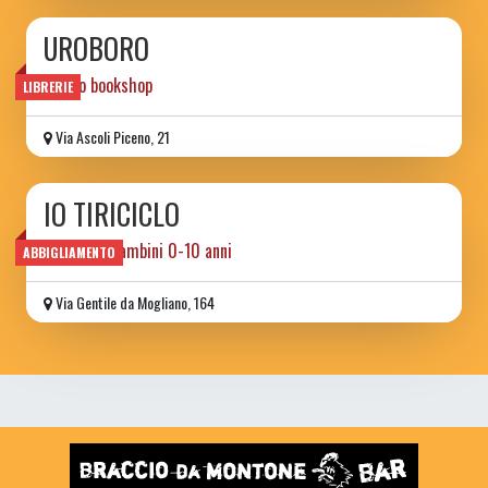
UROBORO
tattoo bookshop
LIBRERIE
Via Ascoli Piceno, 21
IO TIRICICLO
usato per bambini 0-10 anni
ABBIGLIAMENTO
Via Gentile da Mogliano, 164