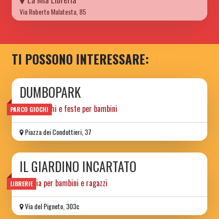
Via Roberto Malatesta, 85
TI POSSONO INTERESSARE:
DUMBOPARK
parco giochi e feste per bambini
PARCO GIOCHI
Piazza dei Condottieri, 37
IL GIARDINO INCARTATO
libreria per bambini e ragazzi
LIBRERIE
Via del Pigneto, 303c