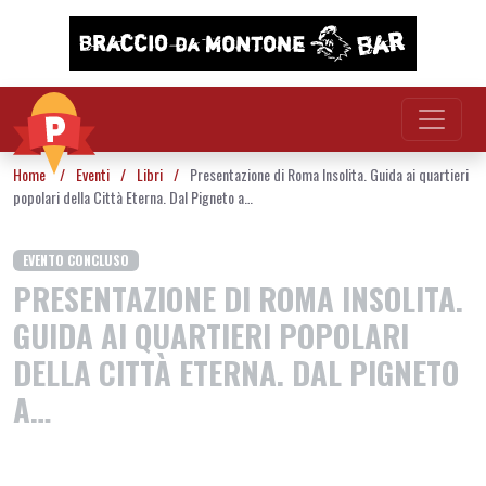
Vai al contenuto
Home
/
Eventi
/
Libri
/
Presentazione di Roma Insolita. Guida ai quartieri
popolari della Città Eterna. Dal Pigneto a…
EVENTO CONCLUSO
PRESENTAZIONE DI ROMA INSOLITA.
GUIDA AI QUARTIERI POPOLARI
DELLA CITTÀ ETERNA. DAL PIGNETO
A…