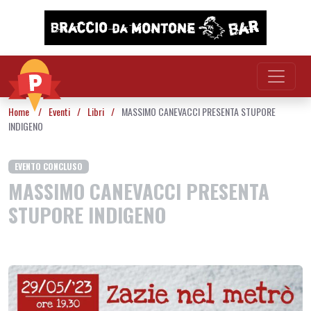
Vai al contenuto
Home
/
Eventi
/
Libri
/
MASSIMO CANEVACCI PRESENTA STUPORE
INDIGENO
EVENTO CONCLUSO
MASSIMO CANEVACCI PRESENTA
STUPORE INDIGENO