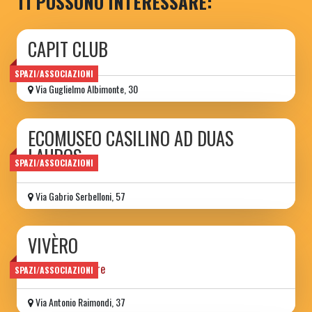
TI POSSONO INTERESSARE:
CAPIT CLUB
SPAZI/ASSOCIAZIONI
Via Guglielmo Albimonte, 30
ECOMUSEO CASILINO AD DUAS
LAUROS
SPAZI/ASSOCIAZIONI
Via Gabrio Serbelloni, 57
VIVÈRO
luogo di quartiere
SPAZI/ASSOCIAZIONI
Via Antonio Raimondi, 37