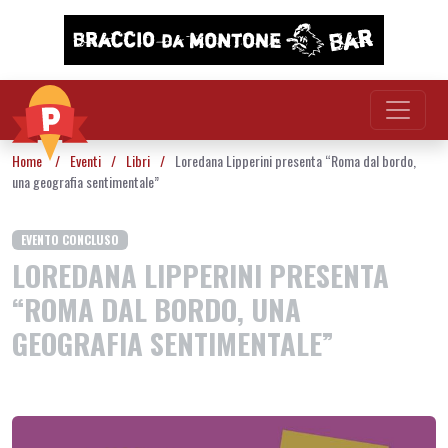
Vai al contenuto
Home
/
Eventi
/
Libri
/
Loredana Lipperini presenta “Roma dal bordo,
una geografia sentimentale”
EVENTO CONCLUSO
LOREDANA LIPPERINI PRESENTA
“ROMA DAL BORDO, UNA
GEOGRAFIA SENTIMENTALE”