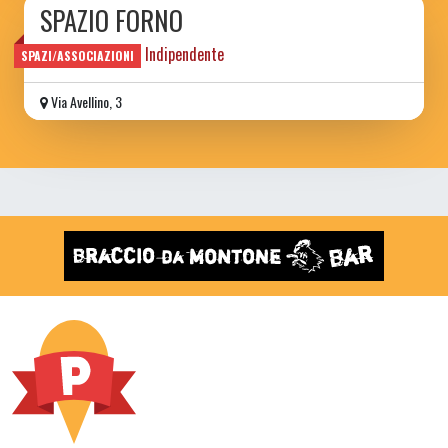
SPAZIO FORNO
Spazio Culturare Indipendente
SPAZI/ASSOCIAZIONI
Via Avellino, 3