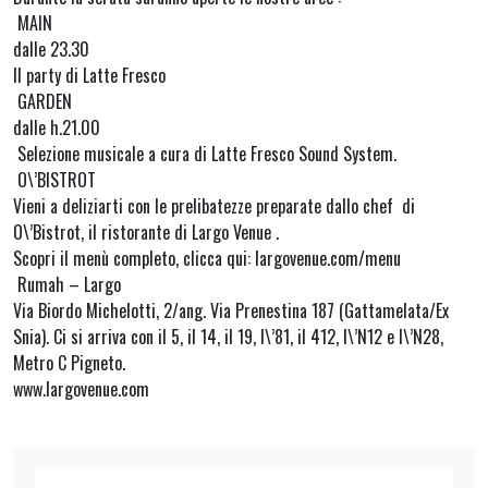
MAIN
dalle 23.30
Il party di Latte Fresco
GARDEN
dalle h.21.00
Selezione musicale a cura di Latte Fresco Sound System.
O\’BISTROT
Vieni a deliziarti con le prelibatezze preparate dallo chef di
O\’Bistrot, il ristorante di Largo Venue .
Scopri il menù completo, clicca qui: largovenue.com/menu
Rumah – Largo
Via Biordo Michelotti, 2/ang. Via Prenestina 187 (Gattamelata/Ex
Snia). Ci si arriva con il 5, il 14, il 19, l\’81, il 412, l\’N12 e l\’N28,
Metro C Pigneto.
www.largovenue.com