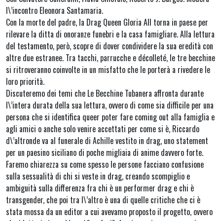
l\’incontro Eleonora Santamaria.
Con la morte del padre, la Drag Queen Gloria All torna in paese per
rilevare la ditta di onoranze funebri e la casa famigliare. Alla lettura
del testamento, però, scopre di dover condividere la sua eredità con
altre due estranee. Tra tacchi, parrucche e décolleté, le tre becchine
si ritroveranno coinvolte in un misfatto che le porterà a rivedere le
loro priorità.
Discuteremo dei temi che Le Becchine Tubanera affronta durante
l\’intera durata della sua lettura, ovvero di come sia difficile per una
persona che si identifica queer poter fare coming out alla famiglia e
agli amici o anche solo venire accettati per come si è, Riccardo
d\’altronde va al funerale di Achille vestito in drag, uno statement
per un paesino siciliano di poche migliaia di anime davvero forte.
Faremo chiarezza su come spesso le persone facciano confusione
sulla sessualità di chi si veste in drag, creando scompiglio e
ambiguità sulla differenza fra chi è un performer drag e chi è
transgender, che poi tra l\’altro è una di quelle critiche che ci è
stata mossa da un editor a cui avevamo proposto il progetto, ovvero