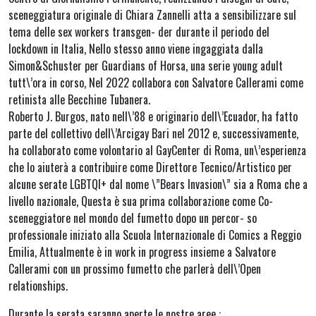
sceneggiatura originale di Chiara Zannelli atta a sensibilizzare sul
tema delle sex workers transgen- der durante il periodo del
lockdown in Italia, Nello stesso anno viene ingaggiata dalla
Simon&Schuster per Guardians of Horsa, una serie young adult
tutt\’ora in corso, Nel 2022 collabora con Salvatore Callerami come
retinista alle Becchine Tubanera.
Roberto J. Burgos, nato nell\’88 e originario dell\’Ecuador, ha fatto
parte del collettivo dell\’Arcigay Bari nel 2012 e, successivamente,
ha collaborato come volontario al GayCenter di Roma, un\’esperienza
che lo aiuterà a contribuire come Direttore Tecnico/Artistico per
alcune serate LGBTQI+ dal nome \”Bears Invasion\” sia a Roma che a
livello nazionale, Questa è sua prima collaborazione come Co-
sceneggiatore nel mondo del fumetto dopo un percor- so
professionale iniziato alla Scuola Internazionale di Comics a Reggio
Emilia, Attualmente è in work in progress insieme a Salvatore
Callerami con un prossimo fumetto che parlerà dell\’Open
relationships.
Durante la serata saranno aperte le nostre aree :