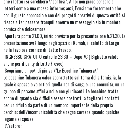
che i lettori si sarebbero \”confusi”, A noi non piace pensare ai
lettori come a una massa informe; anzi, Pensiamo fortemente che
con il giusto approccio e con dei progetti creativi di questa entità si
riesca a far passare tranquillamente un messaggio sia in maniera
comica che dolceamara.
Apertura porte 21.00, inizio previsto per la presentazione h.21.30. La
presentazione avrà luogo negli spazi di Rumah, il salotto di Largo
nella favolosa cornice di Latte Fresco.
INGRESSO GRATUITO entro le 23.30 – Dopo 7€ ( Biglietto valido
anche per il party di Latte Fresco).
Scopriamo un po\’ di più su \”Le Becchine Tubanera\”
Le becchine Tubanera calca soprattutto sul tema della famiglia, la
quale è spesso e volentieri quella non di sangue: una comunità, un un
gruppo di persone affini a noi e non giudicanti. Le becchine tratta
anche di quanto sia difficile essere costretti a tagliare i contatti
per un rifiuto da parte di un membro importante della propria
cerchia; dell\’incomunicabilità che regna sovrana quando qualche
legame si spezza.
L\’autore :