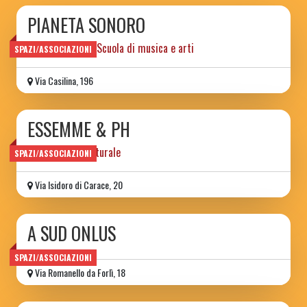
PIANETA SONORO
Spazio sociale e Scuola di musica e arti
SPAZI/ASSOCIAZIONI
Via Casilina, 196
ESSEMME & PH
associazione culturale
SPAZI/ASSOCIAZIONI
Via Isidoro di Carace, 20
A SUD ONLUS
SPAZI/ASSOCIAZIONI
Via Romanello da Forlì, 18