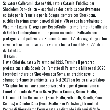
Salvatore Callerami, classe \’88, nato a Catania, Pubblica per
Shockdom Dan- delion – esprimi un desiderio, successivamente
editato per la Francia e per la Spagna; sempre per Shockdom,
pubblica la prima graphic novel di Lui e l\’Orso con la prefazione di
Vladimir Luxuria, Disegna per BeccoGiallo il primo fumet- to ufficiale
di Elettra Lamborghini e il mio primo manuale di Pallavolo con
protagonista il pallavolista Simone Giannelli, L\’extravagante graphic
novel Le becchine Tubanera ha visto la luce a LuccaChG 2022 edito
da TataiLab.
Il team :
Flavia Chiofalo, nata a Palermo nel 1992, Termina il percorso
professionale alla Scuola Del Fumetto di Palermo e Milano nel 2020
facendosi notare da Shockdom con Soma, un graphic novel di
stampo fortemente ambientalista, Nel 2021 partecipa al Workshop
\”Graphic Journalism: come scrivere storie per il giornalismo a
fumetti” tenuto da Marco Rizzo (Panini Comics, Becco- Giallo,
Feltrinelli), Lelio Bonaccorso (BeccoGiallo, Feltrinelli, Bonelli, Panini
Comics) e Claudio Calia (BeccoGiallo, Bao Publishing) tramite il
Centro di Giornalismo Permanente, realizzando i disegni di Safe,