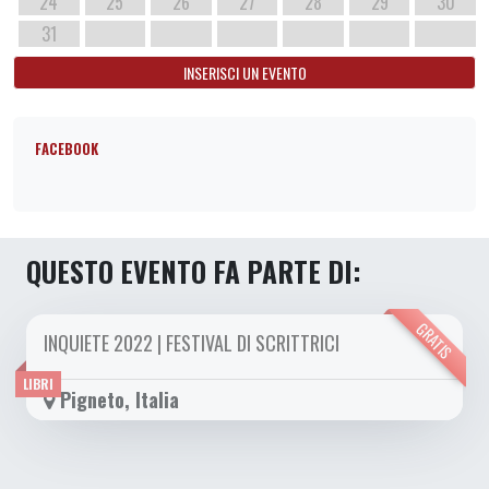
24
25
26
27
28
29
30
31
INSERISCI UN EVENTO
FACEBOOK
QUESTO EVENTO FA PARTE DI:
GRATIS
INQUIETE 2022 | FESTIVAL DI SCRITTRICI
DA VEN 07/10 A DOM 16/10 2022
LIBRI
Pigneto, Italia