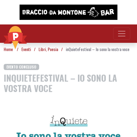
Vai al contenuto
Home
/
Eventi
/
Libri
,
Poesia
/
inQuieteFestival – Io sono la vostra voce
EVENTO CONCLUSO
INQUIETEFESTIVAL – IO SONO LA
VOSTRA VOCE