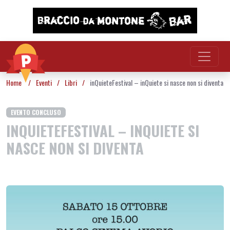
Vai al contenuto
Home
/
Eventi
/
Libri
/
inQuieteFestival – inQuiete si nasce non si diventa
EVENTO CONCLUSO
INQUIETEFESTIVAL – INQUIETE SI
NASCE NON SI DIVENTA