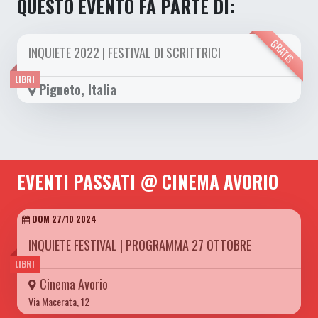
QUESTO EVENTO FA PARTE DI:
GRATIS
INQUIETE 2022 | FESTIVAL DI SCRITTRICI
DA VEN 07/10 A DOM 16/10 2022
LIBRI
Pigneto, Italia
EVENTI PASSATI @ CINEMA AVORIO
DOM 27/10 2024
INQUIETE FESTIVAL | PROGRAMMA 27 OTTOBRE
LIBRI
Cinema Avorio
Via Macerata, 12