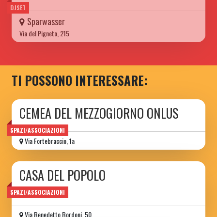
DJSET
Sparwasser
Via del Pigneto, 215
TI POSSONO INTERESSARE:
CEMEA DEL MEZZOGIORNO ONLUS
SPAZI/ASSOCIAZIONI
Via Fortebraccio, 1a
CASA DEL POPOLO
di Torpignattara
SPAZI/ASSOCIAZIONI
Via Benedetto Bordoni, 50