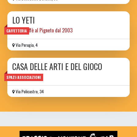
LO YETI
libri e caffè al Pigneto dal 2003
CAFFETTERIA
Via Perugia, 4
CASA DELLE ARTI E DEL GIOCO
ludoteca
SPAZI/ASSOCIAZIONI
Via Policastro, 34