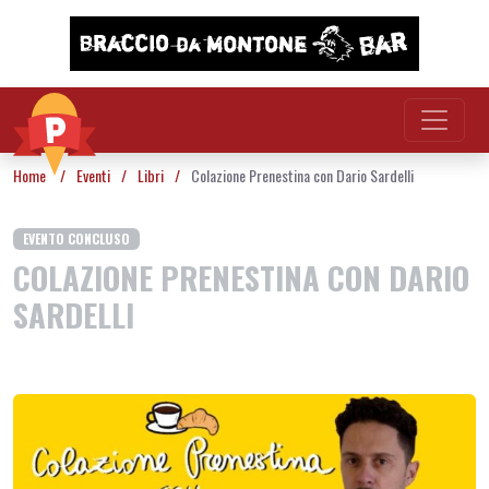
Vai al contenuto
Home
/
Eventi
/
Libri
/
Colazione Prenestina con Dario Sardelli
EVENTO CONCLUSO
COLAZIONE PRENESTINA CON DARIO
SARDELLI