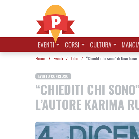
Vai al contenuto
EVENTI
CORSI
CULTURA
MANGIA
Home
/
Eventi
/
Libri
/
“Chiediti chi sono” di Nico Irace
EVENTO CONCLUSO
“CHIEDITI CHI SONO
L’AUTORE KARIMA RU