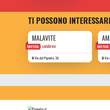
TI POSSONO INTERESSAR
MALAVITE
AM
sapori calabresi
enote
ENOTECA
ENOTECA
Via del Pigneto, 36
Via 