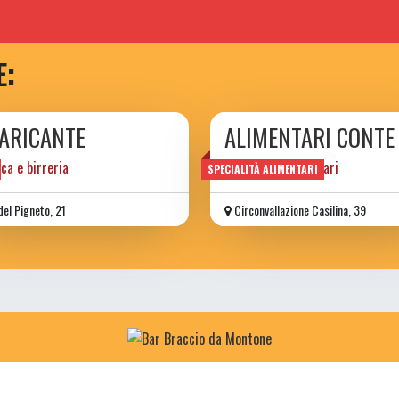
E:
ARICANTE
ALIMENTARI CONTE
ca e birreria
specialità alimentari
SPECIALITÀ ALIMENTARI
del Pigneto, 21
Circonvallazione Casilina, 39