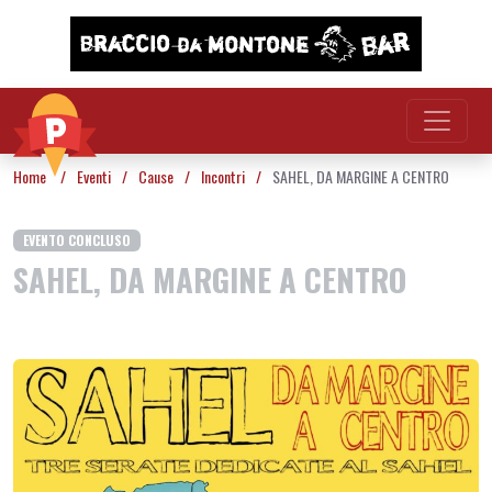
Vai al contenuto
Home
/
Eventi
/
Cause
/
Incontri
/
SAHEL, DA MARGINE A CENTRO
EVENTO CONCLUSO
SAHEL, DA MARGINE A CENTRO