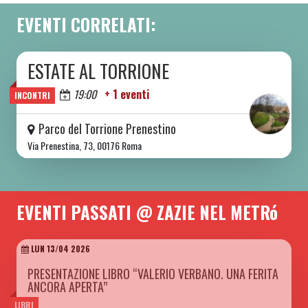
EVENTI CORRELATI:
ESTATE AL TORRIONE
DA SAB 06/06 A SAB 08/08 2026
Oggi
19:00
+ 1 eventi
INCONTRI
Parco del Torrione Prenestino
Via Prenestina, 73, 00176 Roma
EVENTI PASSATI @ ZAZIE NEL METRó
LUN 13/04 2026
PRESENTAZIONE LIBRO “VALERIO VERBANO. UNA FERITA
ANCORA APERTA”
LIBRI