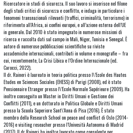
Ricercatore in studi di sicurezza. Il suo lavoro si inserisce nel filone
degli studi critici di sicurezza e conflitto, e indaga in particolare i
fenomeni transnazionali rilevanti (traffici, criminalità, terrorismo) in
riferimento all’Africa, ai confini europei, e all’azione esterna dell’UE
in generale. Dal 2010 è stato impegnato in numerose missioni di
ricerca e raccolta dati sul campo in Mali, Niger, Tunisia e Senegal. È
autore di numerose pubblicazioni scientifiche su riviste
accademiche internazionali, contributi in volume e monografie – fra
cui, recentemente, La Crisi Libica e l’Ordine Internazionale (ed.
Carocci, 2022).
Il dr. Raineri è laureato in teoria politica presso l\’Ecole des Hautes
Etudes en Sciences Sociales (EHESS) di Parigi (2008), ed è stato
Pensionnaire Etranger presso l\’Ecole Normale Supérieure (2009). Ha
inoltre conseguito un Master in Diritti Umani e Gestione dei
Conflitti (2011), e un dottorato in Politica Globale e Diritti Umani
presso la Scuola Superiore Sant\’Anna di Pisa (2016). È stato
membro della Research School on peace and conflict di Oslo (2014-
2016) e visiting reseacher presso l’Univesità Autonoma di Madrid
(2017). Il dr Raineri ha inoltre lavorato come consulente per