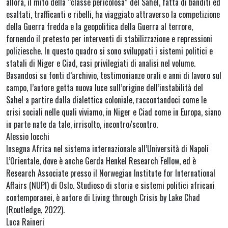
allora, il mito della “classe pericolosa” del Sahel, fatta di banditi ed
esaltati, trafficanti e ribelli, ha viaggiato attraverso la competizione
della Guerra fredda e la geopolitica della Guerra al terrore,
fornendo il pretesto per interventi di stabilizzazione e repressioni
poliziesche. In questo quadro si sono sviluppati i sistemi politici e
statali di Niger e Ciad, casi privilegiati di analisi nel volume.
Basandosi su fonti d’archivio, testimonianze orali e anni di lavoro sul
campo, l’autore getta nuova luce sull’origine dell’instabilità del
Sahel a partire dalla dialettica coloniale, raccontandoci come le
crisi sociali nelle quali viviamo, in Niger e Ciad come in Europa, siano
in parte nate da tale, irrisolto, incontro/scontro.
Alessio Iocchi
Insegna Africa nel sistema internazionale all’Università di Napoli
L’Orientale, dove è anche Gerda Henkel Research Fellow, ed è
Research Associate presso il Norwegian Institute for International
Affairs (NUPI) di Oslo. Studioso di storia e sistemi politici africani
contemporanei, è autore di Living through Crisis by Lake Chad
(Routledge, 2022).
Luca Raineri