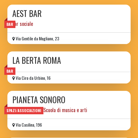
AEST BAR
bar sociale
BAR
Via Gentile da Mogliano, 23
LA BERTA ROMA
BAR
Via Ciro da Urbino, 16
PIANETA SONORO
Spazio sociale e Scuola di musica e arti
SPAZI/ASSOCIAZIONI
Via Casilina, 196