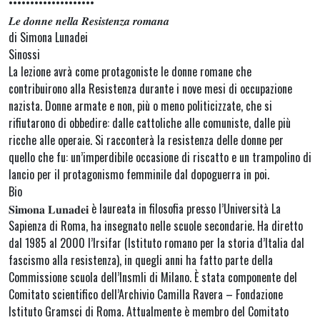
••••••••••••••••••••
𝑳𝒆 𝒅𝒐𝒏𝒏𝒆 𝒏𝒆𝒍𝒍𝒂 𝑹𝒆𝒔𝒊𝒔𝒕𝒆𝒏𝒛𝒂 𝒓𝒐𝒎𝒂𝒏𝒂
di Simona Lunadei
Sinossi
La lezione avrà come protagoniste le donne romane che
contribuirono alla Resistenza durante i nove mesi di occupazione
nazista. Donne armate e non, più o meno politicizzate, che si
rifiutarono di obbedire: dalle cattoliche alle comuniste, dalle più
ricche alle operaie. Si racconterà la resistenza delle donne per
quello che fu: un’imperdibile occasione di riscatto e un trampolino di
lancio per il protagonismo femminile dal dopoguerra in poi.
Bio
𝐒𝐢𝐦𝐨𝐧𝐚 𝐋𝐮𝐧𝐚𝐝𝐞𝐢 è laureata in filosofia presso l’Università La
Sapienza di Roma, ha insegnato nelle scuole secondarie. Ha diretto
dal 1985 al 2000 l’Irsifar (Istituto romano per la storia d’Italia dal
fascismo alla resistenza), in quegli anni ha fatto parte della
Commissione scuola dell’Insmli di Milano. È stata componente del
Comitato scientifico dell’Archivio Camilla Ravera – Fondazione
Istituto Gramsci di Roma. Attualmente è membro del Comitato