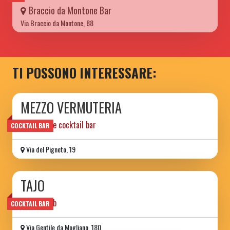
Braccio da Montone Bar
Via Braccio da Montone, 88
TI POSSONO INTERESSARE:
MEZZO VERMUTERIA
vermouth e cocktail bar
COCKTAIL BAR
Via del Pigneto, 19
TAJO
cocktailpub
COCKTAIL BAR
Via Gentile da Mogliano, 180