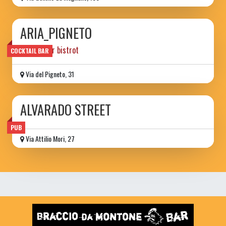
ARIA_PIGNETO
cocktailbar bistrot
COCKTAIL BAR
Via del Pigneto, 31
ALVARADO STREET
PUB
Via Attilio Mori, 27