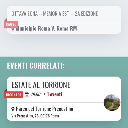
OTTAVA ZONA – MEMORIA EST – 2A EDIZIONE
DA SAB 01/04 A LUN 24/04 2023
CAUSE
Municipio Roma V, Roma RM
EVENTI CORRELATI:
ESTATE AL TORRIONE
DA SAB 06/06 A SAB 08/08 2026
Oggi
19:00
+ 1 eventi
INCONTRI
Parco del Torrione Prenestino
Via Prenestina, 73, 00176 Roma