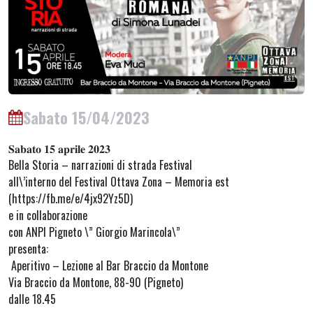
Sabato 15/04/2023
𝐒𝐚𝐛𝐚𝐭𝐨 𝟏𝟓 𝐚𝐩𝐫𝐢𝐥𝐞 𝟐𝟎𝟐𝟑
Bella Storia – narrazioni di strada Festival
all\’interno del Festival Ottava Zona – Memoria est
(https://fb.me/e/4jx92Yz5D)
e in collaborazione
con ANPI Pigneto \” Giorgio Marincola\”
presenta:
Aperitivo – Lezione al Bar Braccio da Montone
Via Braccio da Montone, 88-90 (Pigneto)
dalle 18.45