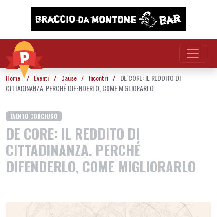
Vai al contenuto
Home
/
Eventi
/
Cause
/
Incontri
/
DE CORE: IL REDDITO DI
CITTADINANZA. PERCHÉ DIFENDERLO, COME MIGLIORARLO
EVENTO CONCLUSO
DE CORE: IL REDDITO DI
CITTADINANZA. PERCHÉ
DIFENDERLO, COME MIGLIORARLO