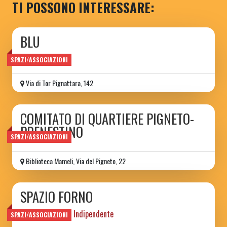
TI POSSONO INTERESSARE:
BLU
Spazio delle Arti
SPAZI/ASSOCIAZIONI
Via di Tor Pignattara, 142
COMITATO DI QUARTIERE PIGNETO-
PRENESTINO
SPAZI/ASSOCIAZIONI
Biblioteca Mameli, Via del Pigneto, 22
SPAZIO FORNO
Spazio Culturare Indipendente
SPAZI/ASSOCIAZIONI