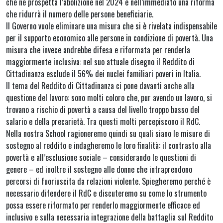
che ne prospetta l’abolizione nel 2024 e nell’immediato una riforma
che ridurrà il numero delle persone beneficiarie.
Il Governo vuole eliminare una misura che si è rivelata indispensabile
per il supporto economico alle persone in condizione di povertà. Una
misura che invece andrebbe difesa e riformata per renderla
maggiormente inclusiva: nel suo attuale disegno il Reddito di
Cittadinanza esclude il 56% dei nuclei familiari poveri in Italia.
Il tema del Reddito di Cittadinanza ci pone davanti anche alla
questione del lavoro: sono molti coloro che, pur avendo un lavoro, si
trovano a rischio di povertà a causa del livello troppo basso del
salario e della precarietà. Tra questi molti percepiscono il RdC.
Nella nostra School ragioneremo quindi su quali siano le misure di
sostegno al reddito e indagheremo le loro finalità: il contrasto alla
povertà e all’esclusione sociale – considerando le questioni di
genere – ed inoltre il sostegno alle donne che intraprendono
percorsi di fuoriuscita da relazioni violente. Spiegheremo perché è
necessario difendere il RdC e discuteremo su come lo strumento
possa essere riformato per renderlo maggiormente efficace ed
inclusivo e sulla necessaria integrazione della battaglia sul Reddito