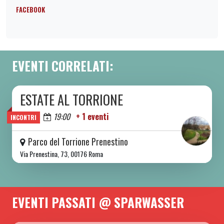
FACEBOOK
EVENTI CORRELATI:
ESTATE AL TORRIONE
DA SAB 06/06 A SAB 08/08 2026
Oggi
19:00
+ 1 eventi
INCONTRI
Parco del Torrione Prenestino
Via Prenestina, 73, 00176 Roma
EVENTI PASSATI @ SPARWASSER