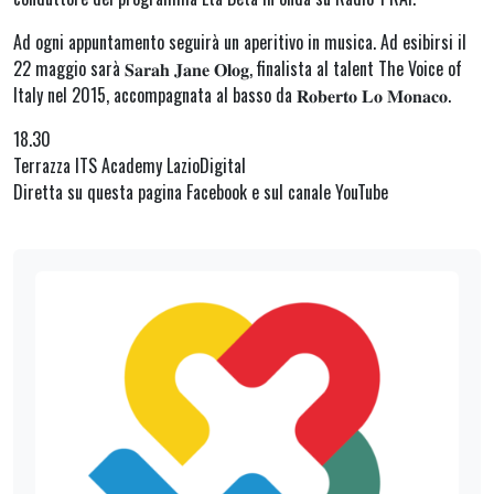
Ad ogni appuntamento seguirà un aperitivo in musica. Ad esibirsi il
22 maggio sarà 𝐒𝐚𝐫𝐚𝐡 𝐉𝐚𝐧𝐞 𝐎𝐥𝐨𝐠, finalista al talent The Voice of
Italy nel 2015, accompagnata al basso da 𝐑𝐨𝐛𝐞𝐫𝐭𝐨 𝐋𝐨 𝐌𝐨𝐧𝐚𝐜𝐨.
18.30
Terrazza ITS Academy LazioDigital
Diretta su questa pagina Facebook e sul canale YouTube