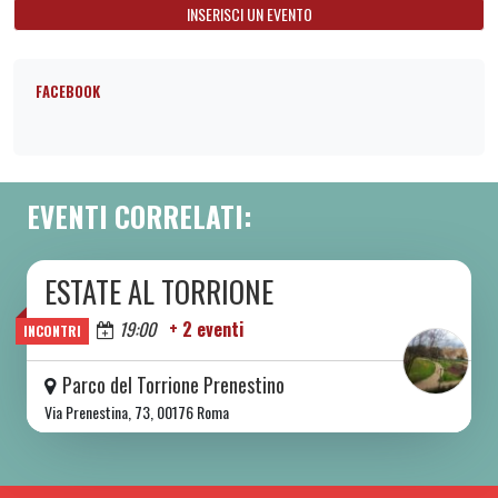
INSERISCI UN EVENTO
FACEBOOK
EVENTI CORRELATI:
ESTATE AL TORRIONE
DA SAB 06/06 A SAB 08/08 2026
Oggi
19:00
+ 2 eventi
INCONTRI
Parco del Torrione Prenestino
Via Prenestina, 73, 00176 Roma