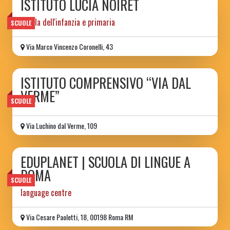
ISTITUTO LUCIA NOIRET
scuola dell'infanzia e primaria
SCUOLE
Via Marco Vincenzo Coronelli, 43
ISTITUTO COMPRENSIVO “VIA DAL
VERME”
SCUOLE
Via Luchino dal Verme, 109
EDUPLANET | SCUOLA DI LINGUE A
ROMA
SCUOLE
language centre
Via Cesare Paoletti, 18, 00198 Roma RM