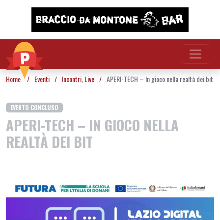
Vai al contenuto
Home
/
Eventi
/
Incontri
,
Live
/
APERI-TECH – In gioco nella realtà dei bit
EVENTO CONCLUSO
APERI-TECH – IN GIOCO NELLA
REALTÀ DEI BIT