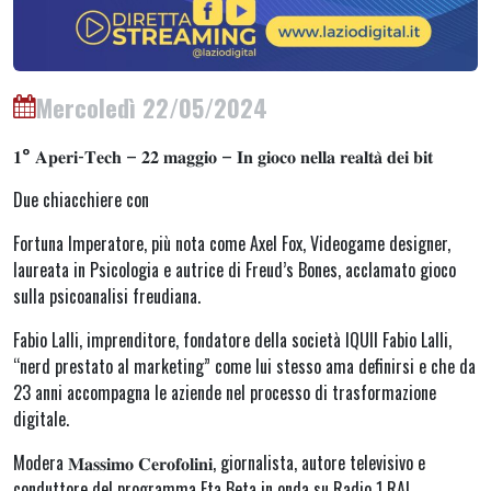
Mercoledì 22/05/2024
𝟏° 𝐀𝐩𝐞𝐫𝐢-𝐓𝐞𝐜𝐡 – 𝟐𝟐 𝐦𝐚𝐠𝐠𝐢𝐨 – 𝐈𝐧 𝐠𝐢𝐨𝐜𝐨 𝐧𝐞𝐥𝐥𝐚 𝐫𝐞𝐚𝐥𝐭𝐚̀ 𝐝𝐞𝐢 𝐛𝐢𝐭
Due chiacchiere con
Fortuna Imperatore, più nota come Axel Fox, Videogame designer,
laureata in Psicologia e autrice di Freud’s Bones, acclamato gioco
sulla psicoanalisi freudiana.
Fabio Lalli, imprenditore, fondatore della società IQUII Fabio Lalli,
“nerd prestato al marketing” come lui stesso ama definirsi e che da
23 anni accompagna le aziende nel processo di trasformazione
digitale.
Modera 𝐌𝐚𝐬𝐬𝐢𝐦𝐨 𝐂𝐞𝐫𝐨𝐟𝐨𝐥𝐢𝐧𝐢, giornalista, autore televisivo e
conduttore del programma Eta Beta in onda su Radio 1 RAI.