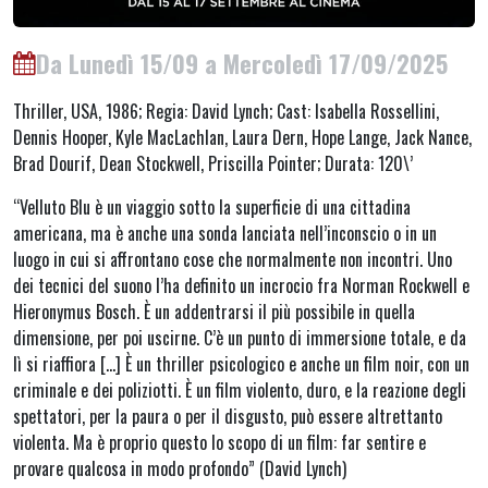
Da Lunedì 15/09 a Mercoledì 17/09/2025
Thriller, USA, 1986; Regia: David Lynch; Cast: Isabella Rossellini,
Dennis Hooper, Kyle MacLachlan, Laura Dern, Hope Lange, Jack Nance,
Brad Dourif, Dean Stockwell, Priscilla Pointer; Durata: 120\’
“Velluto Blu è un viaggio sotto la superficie di una cittadina
americana, ma è anche una sonda lanciata nell’inconscio o in un
luogo in cui si affrontano cose che normalmente non incontri. Uno
dei tecnici del suono l’ha definito un incrocio fra Norman Rockwell e
Hieronymus Bosch. È un addentrarsi il più possibile in quella
dimensione, per poi uscirne. C’è un punto di immersione totale, e da
lì si riaffiora […] È un thriller psicologico e anche un film noir, con un
criminale e dei poliziotti. È un film violento, duro, e la reazione degli
spettatori, per la paura o per il disgusto, può essere altrettanto
violenta. Ma è proprio questo lo scopo di un film: far sentire e
provare qualcosa in modo profondo” (David Lynch)