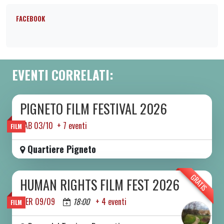
FACEBOOK
EVENTI CORRELATI:
PIGNETO FILM FESTIVAL 2026
DA SAB 03/10 A SAB 10/10 2026
SAB 03/10 + 7 eventi
FILM
Quartiere Pigneto
GRATIS
HUMAN RIGHTS FILM FEST 2026
DA MER 09/09 A DOM 13/09 2026
MER 09/09
18:00
+ 4 eventi
FILM