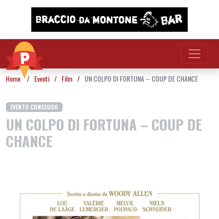
Vai al contenuto
Home
/
Eventi
/
Film
/
UN COLPO DI FORTUNA – COUP DE CHANCE
EVENTO CONCLUSO
UN COLPO DI FORTUNA – COUP DE
CHANCE