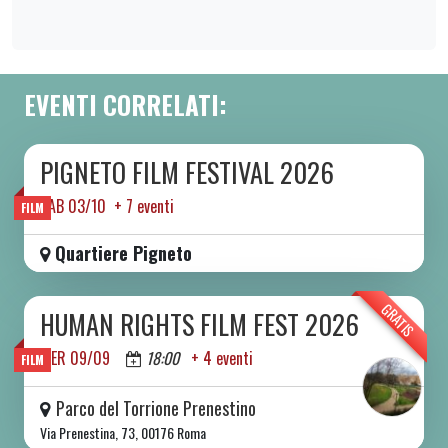
EVENTI CORRELATI:
PIGNETO FILM FESTIVAL 2026
DA SAB 03/10 A SAB 10/10 2026
SAB 03/10 + 7 eventi
FILM
Quartiere Pigneto
GRATIS
HUMAN RIGHTS FILM FEST 2026
DA MER 09/09 A DOM 13/09 2026
MER 09/09
18:00
+ 4 eventi
FILM
Parco del Torrione Prenestino
Via Prenestina, 73, 00176 Roma