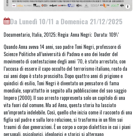
Da Lunedì 10/11 a Domenica 21/12/2025
Documentario, Italia, 20125; Regia: Anna Negri; Durata: 109\’
Quando Anna aveva 14 anni, suo padre Toni Negri, professore di
Scienze Politiche all’università di Padova e uno dei leader del
movimento di contestazione degli anni ‘70, è stato arrestato, con
l’accusa di essere il capo occulto del terrorismo italiano, reato da
cui anni dopo è stato prosciolto. Dopo quattro anni di prigione e
quindici di esilio, Toni Negri è diventato un pensatore di fama
mondiale, soprattutto in seguito alla pubblicazione del suo saggio
Impero (2000). Il suo arresto rappresenta solo un capitolo di una
vita fuori dal comune. Ma ad Anna, questa storia ha lasciato
un’impronta indelebile. Così, quello che inizia come il racconto di una
figlia sul padre e sulla loro relazione, si trasforma in un film sui
traumi di due generazioni. È un corpo a corpo dialettico in cui i piani
personali, psicologici, ideologici e storici si alternano