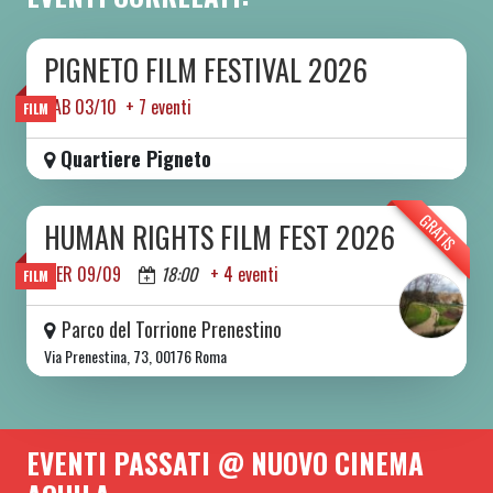
PIGNETO FILM FESTIVAL 2026
DA SAB 03/10 A SAB 10/10 2026
SAB 03/10 + 7 eventi
FILM
Quartiere Pigneto
GRATIS
HUMAN RIGHTS FILM FEST 2026
DA MER 09/09 A DOM 13/09 2026
MER 09/09
18:00
+ 4 eventi
FILM
Parco del Torrione Prenestino
Via Prenestina, 73, 00176 Roma
EVENTI PASSATI @ NUOVO CINEMA