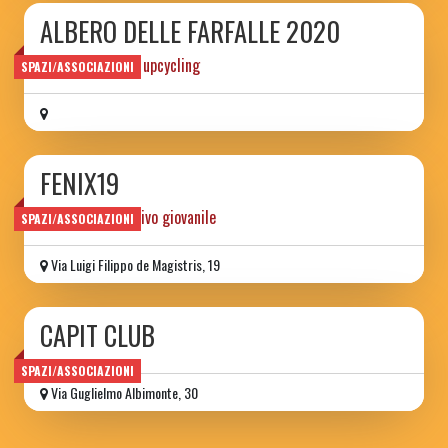
ALBERO DELLE FARFALLE 2020
Collettivo d'arte upcycling
SPAZI/ASSOCIAZIONI
FENIX19
centro aggregativo giovanile
SPAZI/ASSOCIAZIONI
Via Luigi Filippo de Magistris, 19
CAPIT CLUB
SPAZI/ASSOCIAZIONI
Via Guglielmo Albimonte, 30