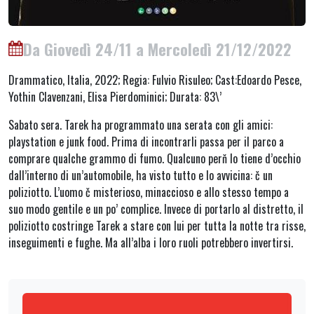
Da Giovedì 24/11 a Mercoledì 21/12/2022
Drammatico, Italia, 2022; Regia: Fulvio Risuleo; Cast:Edoardo Pesce,
Yothin Clavenzani, Elisa Pierdominici; Durata: 83\’
Sabato sera. Tarek ha programmato una serata con gli amici:
playstation e junk food. Prima di incontrarli passa per il parco a
comprare qualche grammo di fumo. Qualcuno perň lo tiene d’occhio
dall’interno di un’automobile, ha visto tutto e lo avvicina: č un
poliziotto. L’uomo č misterioso, minaccioso e allo stesso tempo a
suo modo gentile e un po’ complice. Invece di portarlo al distretto, il
poliziotto costringe Tarek a stare con lui per tutta la notte tra risse,
inseguimenti e fughe. Ma all’alba i loro ruoli potrebbero invertirsi.