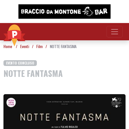
Vai al contenuto
Home
/
Eventi
/
Film
/
NOTTE FANTASMA
EVENTO CONCLUSO
NOTTE FANTASMA