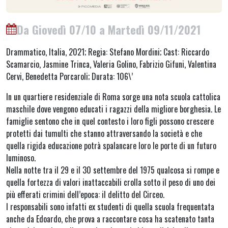
Da Giovedì 07/10 a Martedì 09/11/2021
Drammatico, Italia, 2021; Regia: Stefano Mordini; Cast: Riccardo
Scamarcio, Jasmine Trinca, Valeria Golino, Fabrizio Gifuni, Valentina
Cervi, Benedetta Porcaroli; Durata: 106\’
In un quartiere residenziale di Roma sorge una nota scuola cattolica
maschile dove vengono educati i ragazzi della migliore borghesia. Le
famiglie sentono che in quel contesto i loro figli possono crescere
protetti dai tumulti che stanno attraversando la società e che
quella rigida educazione potrà spalancare loro le porte di un futuro
luminoso.
Nella notte tra il 29 e il 30 settembre del 1975 qualcosa si rompe e
quella fortezza di valori inattaccabili crolla sotto il peso di uno dei
più efferati crimini dell’epoca: il delitto del Circeo.
I responsabili sono infatti ex studenti di quella scuola frequentata
anche da Edoardo, che prova a raccontare cosa ha scatenato tanta