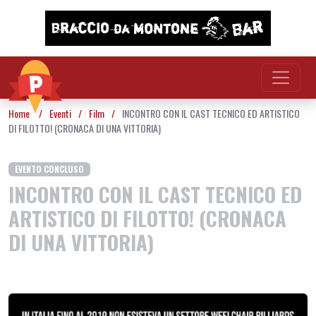
Vai al contenuto
Home
/
Eventi
/
Film
/
INCONTRO CON IL CAST TECNICO ED ARTISTICO
DI FILOTTO! (CRONACA DI UNA VITTORIA)
EVENTO CONCLUSO
INCONTRO CON IL CAST TECNICO ED
ARTISTICO DI FILOTTO! (CRONACA
DI UNA VITTORIA)