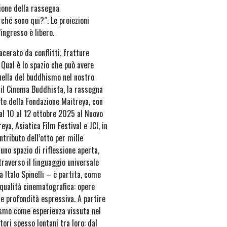
zione della rassegna
ché sono qui?”. Le proiezioni
’ingresso è libero.
cerato da conflitti, fratture
 Qual è lo spazio che può avere
ella del buddhismo nel nostro
 il Cinema Buddhista, la rassegna
te della Fondazione Maitreya, con
dal 10 al 12 ottobre 2025 al Nuovo
a, Asiatica Film Festival e JCI, in
ntributo dell’otto per mille
 uno spazio di riflessione aperta,
raverso il linguaggio universale
 Italo Spinelli – è partita, come
 qualità cinematografica: opere
 e profondità espressiva. A partire
ismo come esperienza vissuta nel
ori spesso lontani tra loro: dal