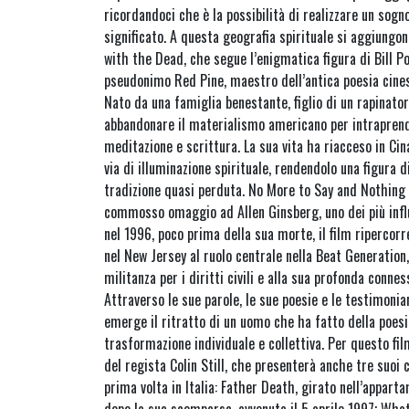
ricordandoci che è la possibilità di realizzare un sogno
significato. A questa geografia spirituale si aggiung
with the Dead, che segue l’enigmatica figura di Bill Po
pseudonimo Red Pine, maestro dell’antica poesia cinese
Nato da una famiglia benestante, figlio di un rapinator
abbandonare il materialismo americano per intraprend
meditazione e scrittura. La sua vita ha riacceso in Cin
via di illuminazione spirituale, rendendolo una figura d
tradizione quasi perduta. No More to Say and Nothing 
commosso omaggio ad Allen Ginsberg, uno dei più influ
nel 1996, poco prima della sua morte, il film ripercorre
nel New Jersey al ruolo centrale nella Beat Generation, 
militanza per i diritti civili e alla sua profonda conne
Attraverso le sue parole, le sue poesie e le testimonia
emerge il ritratto di un uomo che ha fatto della poes
trasformazione individuale e collettiva. Per questo fil
del regista Colin Still, che presenterà anche tre suoi 
prima volta in Italia: Father Death, girato nell’appart
dopo la sua scomparsa, avvenuta il 5 aprile 1997; Wha