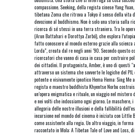
compassione. Seeking, della regista cinese Yang Yuan,
tibetana Zoma che ritrova a Tokyo il senso della vita d
devozione al buddhismo. Non è solo una storia sulla ric
ricerca di sé stessi in una terra straniera. Tra le ope
(Arun Battahari e Dorottya Zurbó), che esplora l’utopi
fatto conoscere al mondo esterno grazie alla scienza a
Lorda”, creata dal re negli anni ’90. Secondo questo co
ricercatori che vanno di casa in casa per costruire pol
dei cittadini. Il protagonista, Amber, è uno di questi “
attraverso un sistema che sovverte le logiche del PIL
potente e visivamente ipnotico Hema Hema: Sing Me a 
regista e maestro buddhista Khyentse Norbu costruisce
un’opera enigmatica e rituale, un viaggio nel mistero d
e nei volti che indossiamo ogni giorno. Le maschere, i
allegoria delle nostre illusioni e della fallibilità dell
incursione nel mondo del cinema è iniziata con Little 
come assistente alla regia. Un altro viaggio, in form
raccontato in Mola: A Tibetan Tale of Love and Loss, 