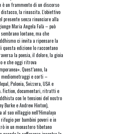
ilm è un frammento di un discorso
distacco, la rinascita. L’obiettivo
el presente senza rinunciare alla
giunge Maria Angela Falà – può
gi sembrano lontane, ma che
uddhismo ci invita a ripensare la
di questa edizione lo raccontano
versa la poesia, il dolore, la gioia
to e che oggi ritrova
temporanea». Quest’anno, la
, mediometraggi e corti –
epal, Polonia, Svizzera, USA e
. Fiction, documentari, ritratti e
uddhista con le tensioni del nostro
ny Burke e Andrew Hinton),
 al suo villaggio nell’Himalaya
rifugio per bambini poveri e in
trò in un monastero tibetano
e quando la sofferenza incontra la