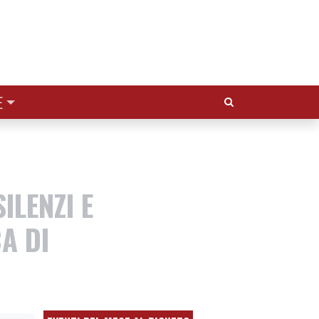
Cerca:
E
ILENZI E
A DI