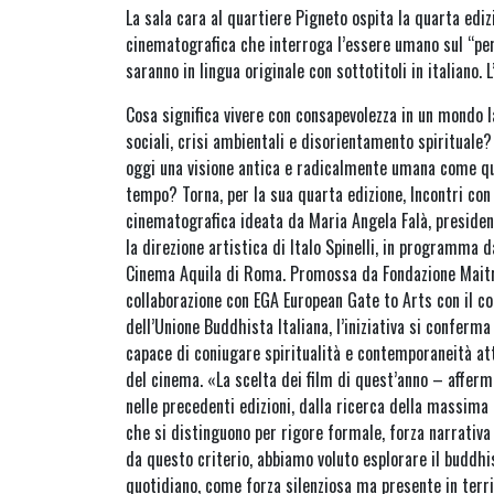
La sala cara al quartiere Pigneto ospita la quarta edi
cinematografica che interroga l’essere umano sul “per
saranno in lingua originale con sottotitoli in italiano. L
Cosa significa vivere con consapevolezza in un mondo la
sociali, crisi ambientali e disorientamento spirituale?
oggi una visione antica e radicalmente umana come qu
tempo? Torna, per la sua quarta edizione, Incontri con
cinematografica ideata da Maria Angela Falà, presiden
la direzione artistica di Italo Spinelli, in programma 
Cinema Aquila di Roma. Promossa da Fondazione Maitrey
collaborazione con EGA European Gate to Arts con il co
dell’Unione Buddhista Italiana, l’iniziativa si conferma
capace di coniugare spiritualità e contemporaneità att
del cinema. «La scelta dei film di quest’anno – afferma
nelle precedenti edizioni, dalla ricerca della massima
che si distinguono per rigore formale, forza narrativa
da questo criterio, abbiamo voluto esplorare il buddh
quotidiano, come forza silenziosa ma presente in territ