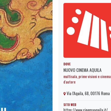
DOVE
NUOVO CINEMA AQUILA
multisala, prime visioni e cinema
d'autore
Via l'Aquila, 68, 00176 Roma
SITO WEB
https://www.cinemaaquila.it/