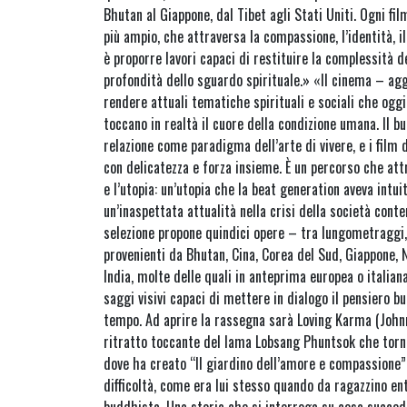
Bhutan al Giappone, dal Tibet agli Stati Uniti. Ogni f
più ampio, che attraversa la compassione, l’identità, il 
è proporre lavori capaci di restituire la complessità d
profondità dello sguardo spirituale.» «Il cinema – ag
rendere attuali tematiche spirituali e sociali che og
toccano in realtà il cuore della condizione umana. Il b
relazione come paradigma dell’arte di vivere, e i film 
con delicatezza e forza insieme. È un percorso che attra
e l’utopia: un’utopia che la beat generation aveva intui
un’inaspettata attualità nella crisi della società con
selezione propone quindici opere – tra lungometraggi
provenienti da Bhutan, Cina, Corea del Sud, Giappone, N
India, molte delle quali in anteprima europea o italiana
saggi visivi capaci di mettere in dialogo il pensiero b
tempo. Ad aprire la rassegna sarà Loving Karma (John
ritratto toccante del lama Lobsang Phuntsok che torna
dove ha creato “Il giardino dell’amore e compassione” 
difficoltà, come era lui stesso quando da ragazzino en
buddhista. Una storia che si interroga su cosa succed