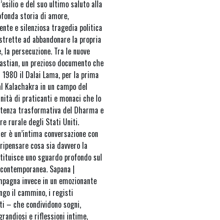
esilio e del suo ultimo saluto alla
rofonda storia di amore,
ente e silenziosa tragedia politica
ostrette ad abbandonare la propria
e, la persecuzione. Tra le nuove
Bastian, un prezioso documento che
l 1980 il Dalai Lama, per la prima
e al Kalachakra in un campo del
ità di praticanti e monaci che lo
potenza trasformativa del Dharma e
re rurale degli Stati Uniti.
er è un’intima conversazione con
 ripensare cosa sia davvero la
restituisce uno sguardo profondo sul
a contemporanea. Sapana |
mpagna invece in un emozionante
ungo il cammino, i registi
ti – che condividono sogni,
grandiosi e riflessioni intime,