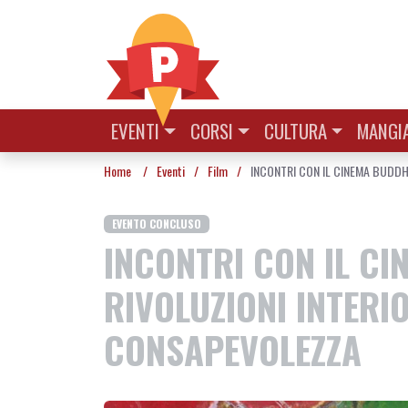
Vai al contenuto
EVENTI
CORSI
CULTURA
MANGIA
Home
/
Eventi
/
Film
/
INCONTRI CON IL CINEMA BUDDHISTA 
EVENTO CONCLUSO
INCONTRI CON IL CIN
RIVOLUZIONI INTERI
CONSAPEVOLEZZA