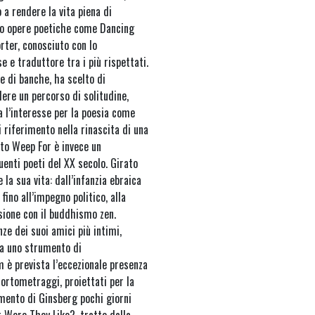
 a rendere la vita piena di
ono opere poetiche come Dancing
rter, conosciuto con lo
 e traduttore tra i più rispettati.
e di banche, ha scelto di
ere un percorso di solitudine,
a l’interesse per la poesia come
i riferimento nella rinascita di una
to Weep For è invece un
enti poeti del XX secolo. Girato
 la sua vita: dall’infanzia ebraica
fino all’impegno politico, alla
ssione con il buddhismo zen.
nze dei suoi amici più intimi,
ia uno strumento di
m è prevista l’eccezionale presenza
cortometraggi, proiettati per la
amento di Ginsberg pochi giorni
t Were They Like?, tratto dalla