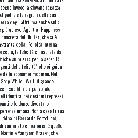
 segue invece la giovane ragazza
el padre e le ragioni della sua
erca degli altri, ma anche sulla
re più attese, Agent of Happiness
a concreta del Bhutan, che si è
stratta della “Felicità Interna
ncetto, la felicità è misurata da
itiche su misura per la serenità
agenti della felicità” che ci guida
 e delle economie moderne. Nel
Song While I Wait, il grande
 il suo film più personale:
ell’identità, nei desideri repressi
 canti e le danze diventano
’esperienza umana. Non a caso la sua
Buddha di Bernardo Bertolucci,
a di commiato e memoria, è quello
di Martin e Yangzom Brauen, che