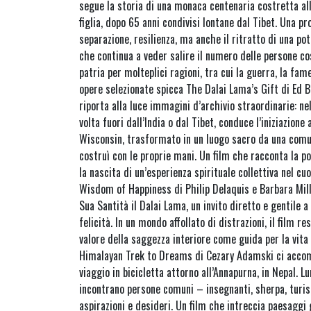
segue la storia di una monaca centenaria costretta all’
figlia, dopo 65 anni condivisi lontane dal Tibet. Una p
separazione, resilienza, ma anche il ritratto di una pot
che continua a veder salire il numero delle persone c
patria per molteplici ragioni, tra cui la guerra, la fam
opere selezionate spicca The Dalai Lama’s Gift di Ed 
riporta alla luce immagini d’archivio straordinarie: ne
volta fuori dall’India o dal Tibet, conduce l’iniziazion
Wisconsin, trasformato in un luogo sacro da una comun
costruì con le proprie mani. Un film che racconta la 
la nascita di un’esperienza spirituale collettiva nel cuo
Wisdom of Happiness di Philip Delaquis e Barbara Mill
Sua Santità il Dalai Lama, un invito diretto e gentile a
felicità. In un mondo affollato di distrazioni, il film 
valore della saggezza interiore come guida per la vit
Himalayan Trek to Dreams di Cezary Adamski ci acco
viaggio in bicicletta attorno all’Annapurna, in Nepal. L
incontrano persone comuni – insegnanti, sherpa, turis
aspirazioni e desideri. Un film che intreccia paesaggi 