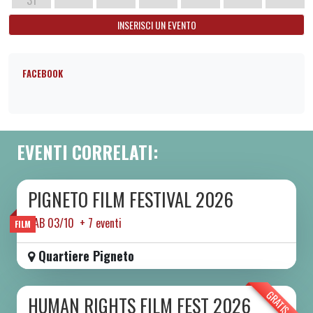
31
INSERISCI UN EVENTO
FACEBOOK
EVENTI CORRELATI:
PIGNETO FILM FESTIVAL 2026
DA SAB 03/10 A SAB 10/10 2026
SAB 03/10 + 7 eventi
FILM
Quartiere Pigneto
GRATIS
HUMAN RIGHTS FILM FEST 2026
DA MER 09/09 A DOM 13/09 2026