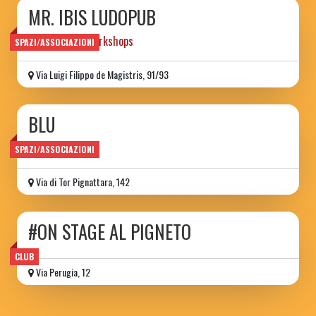
MR. IBIS LUDOPUB
games books workshops
SPAZI/ASSOCIAZIONI
Via Luigi Filippo de Magistris, 91/93
BLU
Spazio delle Arti
SPAZI/ASSOCIAZIONI
Via di Tor Pignattara, 142
#ON STAGE AL PIGNETO
CLUB
Via Perugia, 12