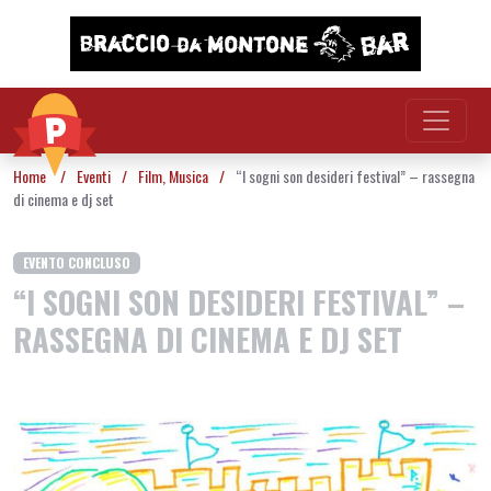
Vai al contenuto
Home
/
Eventi
/
Film
,
Musica
/
“I sogni son desideri festival” – rassegna
di cinema e dj set
EVENTO CONCLUSO
“I SOGNI SON DESIDERI FESTIVAL” –
RASSEGNA DI CINEMA E DJ SET