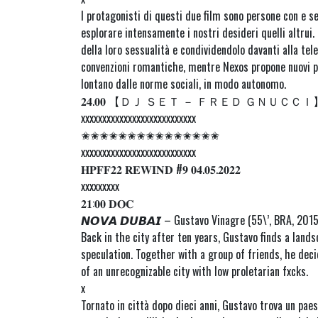
I protagonisti di questi due film sono persone con e se
esplorare intensamente i nostri desideri quelli altrui
della loro sessualità e condividendolo davanti alla te
convenzioni romantiche, mentre Nexos propone nuovi pe
lontano dalle norme sociali, in modo autonomo.
𝟐𝟒.𝟎𝟎 【ＤＪ ＳＥＴ － ＦＲＥＤ ＧＮＵＣＣＩ
xxxxxxxxxxxxxxxxxxxxxxxxxxx
✬✬✬✬✬✬✬✬✬✬✬✬✬✬✬
xxxxxxxxxxxxxxxxxxxxxxxxxxx
𝐇𝐏𝐅𝐅𝟐𝟐 𝐑𝐄𝐖𝐈𝐍𝐃 #𝟗 𝟎𝟒.𝟎𝟓.𝟐𝟎𝟐𝟐
xxxxxxxxx
𝟐𝟏:𝟎𝟎 𝐃𝐎𝐂
𝙉𝙊𝙑𝘼 𝘿𝙐𝘽𝘼𝙄 – Gustavo Vinagre (55\’, BRA, 2015
Back in the city after ten years, Gustavo finds a land
speculation. Together with a group of friends, he dec
of an unrecognizable city with low proletarian fxcks.
x
Tornato in città dopo dieci anni, Gustavo trova un pae