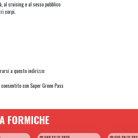
, al cruising e al sesso pubblico
ri corpi.
arsi a questo indirizzo:
 è consentito con Super Green Pass
TA FORMICHE
5
SAB 22/11 2025
GIO 20/11 202