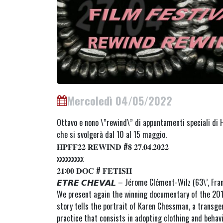
Mercoledì 04/05/2022
Ottavo e nono \”rewind\” di appuntamenti speciali di 
che si svolgerà dal 10 al 15 maggio.
𝐇𝐏𝐅𝐅𝟐𝟐 𝐑𝐄𝐖𝐈𝐍𝐃 #𝟖 𝟐𝟕.𝟎𝟒.𝟐𝟎𝟐𝟐
xxxxxxxxx
𝟐𝟏:𝟎𝟎 𝐃𝐎𝐂 # 𝐅𝐄𝐓𝐈𝐒𝐇
𝙀𝙏𝙍𝙀 𝘾𝙃𝙀𝙑𝘼𝙇 – Jérome Clément-Wilz (63\’, Fra
We present again the winning documentary of the 2017 
story tells the portrait of Karen Chessman, a transgen
practice that consists in adopting clothing and behavi