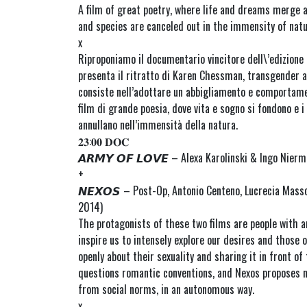
A film of great poetry, where life and dreams merge
and species are canceled out in the immensity of natu
x
Riproponiamo il documentario vincitore dell\’edizione 
presenta il ritratto di Karen Chessman, transgender a
consiste nell’adottare un abbigliamento e comportament
film di grande poesia, dove vita e sogno si fondono e i 
annullano nell’immensità della natura.
𝟐𝟑:𝟎𝟎 𝐃𝐎𝐂
𝘼𝙍𝙈𝙔 𝙊𝙁 𝙇𝙊𝙑𝙀 – Alexa Karolinski & Ingo Nierm
+
𝙉𝙀𝙓𝙊𝙎 – Post-Op, Antonio Centeno, Lucrecia Masso
2014)
The protagonists of these two films are people with a
inspire us to intensely explore our desires and those o
openly about their sexuality and sharing it in front o
questions romantic conventions, and Nexos proposes n
from social norms, in an autonomous way.
x