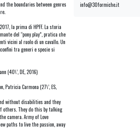
 and the boundaries between genres
info@30formiche.it
re.
2017, la prima di HPFF. La storia
mante del “pony play”, pratica che
i vicini al ruolo di un cavallo. Un
confini tra generi e specie si
ann (40\’, DE, 2016)
n, Patricia Carmona (27\’, ES,
nd without disabilities and they
f others. They do this by talking
f the camera. Army of Love
ew paths to live the passion, away