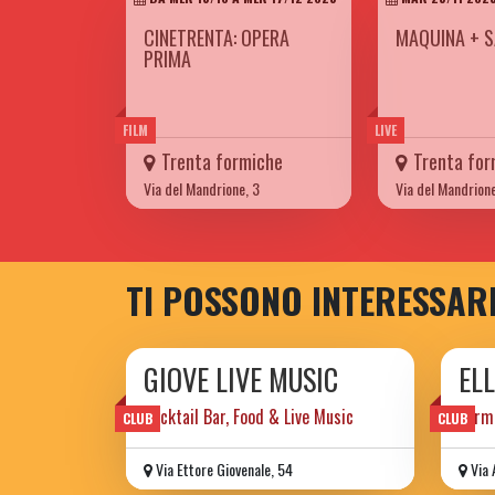
CINETRENTA: OPERA
MAQUINA + S
PRIMA
FILM
LIVE
Trenta formiche
Trenta for
Via del Mandrione, 3
Via del Mandrione
TI POSSONO INTERESSAR
GIOVE LIVE MUSIC
EL
Cocktail Bar, Food & Live Music
perma
CLUB
CLUB
Via Ettore Giovenale, 54
Via 