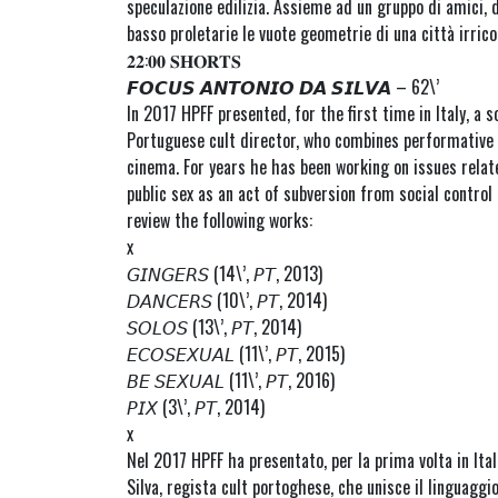
speculazione edilizia. Assieme ad un gruppo di amici, 
basso proletarie le vuote geometrie di una città irrico
𝟐𝟐:𝟎𝟎 𝐒𝐇𝐎𝐑𝐓𝐒
𝙁𝙊𝘾𝙐𝙎 𝘼𝙉𝙏𝙊𝙉𝙄𝙊 𝘿𝘼 𝙎𝙄𝙇𝙑𝘼 – 62\’
In 2017 HPFF presented, for the first time in Italy, a s
Portuguese cult director, who combines performative 
cinema. For years he has been working on issues relat
public sex as an act of subversion from social control 
review the following works:
x
𝘎𝘐𝘕𝘎𝘌𝘙𝘚 (14\’, 𝘗𝘛, 2013)
𝘋𝘈𝘕𝘊𝘌𝘙𝘚 (10\’, 𝘗𝘛, 2014)
𝘚𝘖𝘓𝘖𝘚 (13\’, 𝘗𝘛, 2014)
𝘌𝘊𝘖𝘚𝘌𝘟𝘜𝘈𝘓 (11\’, 𝘗𝘛, 2015)
𝘉𝘌 𝘚𝘌𝘟𝘜𝘈𝘓 (11\’, 𝘗𝘛, 2016)
𝘗𝘐𝘟 (3\’, 𝘗𝘛, 2014)
x
Nel 2017 HPFF ha presentato, per la prima volta in Ita
Silva, regista cult portoghese, che unisce il linguaggi