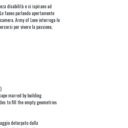
nza disabilità e ci ispirano ad
. Lo fanno parlando apertamente
lecamera. Army of Love interroga le
rcorsi per vivere la passione,
】
)
scape marred by building
ides to fill the empty geometries
saggio deturpato dalla