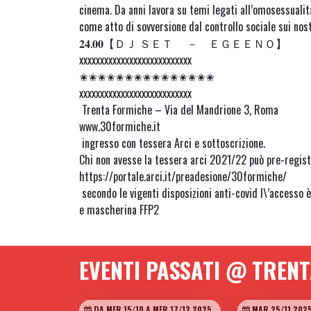
cinema. Da anni lavora su temi legati all’omosessualità
come atto di sovversione dal controllo sociale sui nost
𝟐𝟒.𝟎𝟎【ＤＪ ＳＥＴ － ＥＧＥＥＮＯ】
xxxxxxxxxxxxxxxxxxxxxxxxxxx
✬✬✬✬✬✬✬✬✬✬✬✬✬✬✬
xxxxxxxxxxxxxxxxxxxxxxxxxxx
Trenta Formiche – Via del Mandrione 3, Roma
www.30formiche.it
ingresso con tessera Arci e sottoscrizione.
Chi non avesse la tessera arci 2021/22 può pre-registr
https://portale.arci.it/preadesione/30formiche/
secondo le vigenti disposizioni anti-covid l\’accesso
e mascherina FFP2
EVENTI PASSATI @ TREN
DA MER 15/10 A MER 17/12 2025
MAR 25/11 202