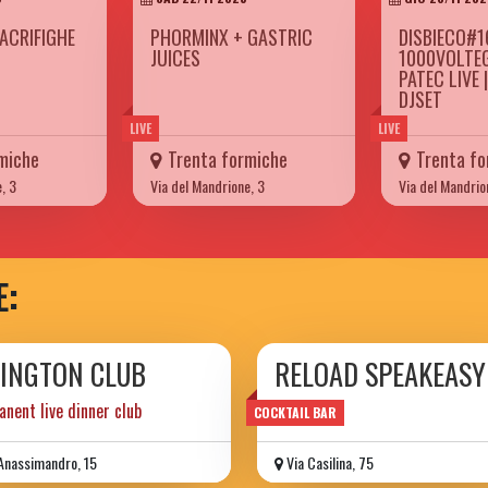
ACRIFIGHE
PHORMINX + GASTRIC
DISBIECO#1
JUICES
1000VOLTE
PATEC LIVE 
DJSET
LIVE
LIVE
miche
Trenta formiche
Trenta fo
, 3
Via del Mandrione, 3
Via del Mandrio
E:
LINGTON CLUB
RELOAD SPEAKEASY
nent live dinner club
COCKTAIL BAR
Anassimandro, 15
Via Casilina, 75