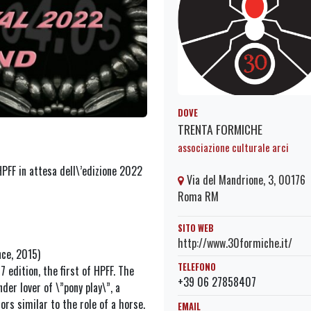
DOVE
TRENTA FORMICHE
associazione culturale arci
HPFF in attesa dell\’edizione 2022
Via del Mandrione, 3, 00176
Roma RM
SITO WEB
http://www.30formiche.it/
nce, 2015)
TELEFONO
edition, the first of HPFF. The
+39 06 27858407
der lover of \”pony play\”, a
ors similar to the role of a horse.
EMAIL