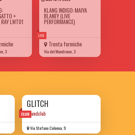
6:
KLANG INDIGO: MAIYA
GATTO +
BLANEY (LIVE
| RAY LWT01
PERFORMANCE)
LIVE
rmiche
Trenta formiche
ne, 3
Via del Mandrione, 3
GLITCH
Soundclub
CLUB
Via Stefano Colonna, 9