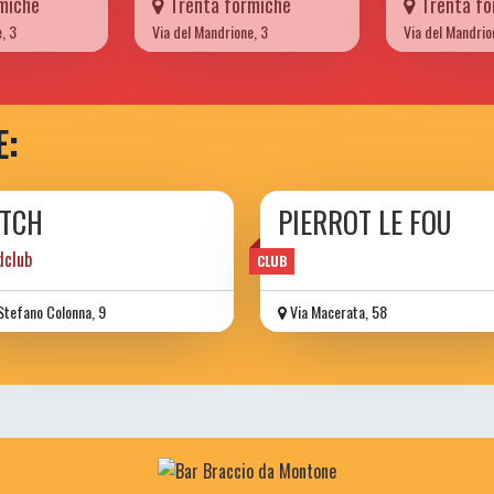
miche
Trenta formiche
Trenta fo
, 3
Via del Mandrione, 3
Via del Mandrio
E:
ITCH
PIERROT LE FOU
dclub
CLUB
Stefano Colonna, 9
Via Macerata, 58