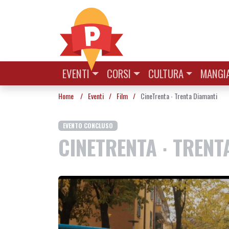
Vai al contenuto
EVENTI
CORSI
CULTURA
MANGIA
Home
/
Eventi
/
Film
/
CineTrenta ∙ Trenta Diamanti
EVENTO CONCLUSO
CINETRENTA ∙ TRENT