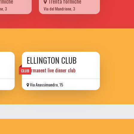
rmiche
Trenta formiche
ne, 3
Via del Mandrione, 3
ELLINGTON CLUB
permanent live dinner club
CLUB
Via Anassimandro, 15