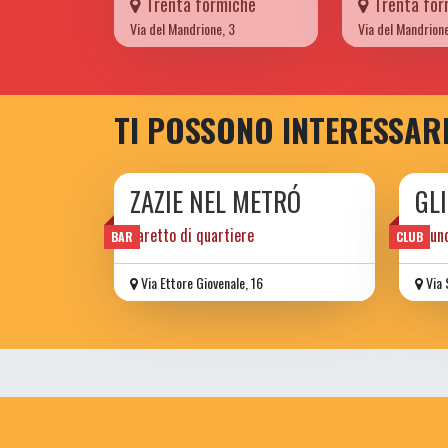
Trenta formiche
Trenta for
Via del Mandrione, 3
Via del Mandrione
TI POSSONO INTERESSAR
ZAZIE NEL METRÓ
GL
baretto di quartiere
Soun
BAR
CLUB
Via Ettore Giovenale, 16
Via 