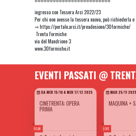
๏๏๏๏๏๏๏๏๏๏๏๏๏๏๏๏๏๏๏๏๏๏๏๏๏
ingresso con Tessera Arci 2022/23
Per chi non avesse la tessera nuova, può richiederla e r
⇒ https://portale.arci.it/preadesione/30formiche/
Trenta Formiche
via del Mandrione 3
www.30formiche.it
EVENTI PASSATI @ TREN
DA MER 15/10 A MER 17/12 2025
MAR 25/11 202
CINETRENTA: OPERA
MAQUINA + S
PRIMA
FILM
LIVE