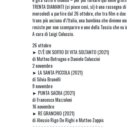
e gira tutto il mondo – per poi tornare qui nelle grot
TRENTA DIAMANTI (ci piace così, sì) è una rassegna di
mercoledì a partire dal 26 ottobre, che tra film e doc
trans più anziana d\’Italia, una bambina che diviene u
resiste per non scomparire e uno della Tuscia che va i
A cura di Luigi Coluccio.
26 ottobre
► C\’È UN SOFFIO DI VITA SOLTANTO (2021)
di Matteo Botrugno e Daniele Coluccini
2 novembre
► LA SANTA PICCOLA (2021)
di Silvia Brunelli
9 novembre
► PUNTA SACRA (2021)
di Francesca Mazzoleni
16 novembre
► RE GRANCHIO (2021)
di Alessio Rigo De Righi e Matteo Zoppis