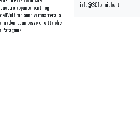
te del Trenta Formiche.
info@30formiche.it
 quattro appuntamenti, ogni
 dell\’ultimo anno vi mostrerà la
na madonna, un pezzo di città che
n Patagonia.