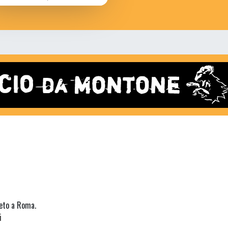
neto a Roma.
i