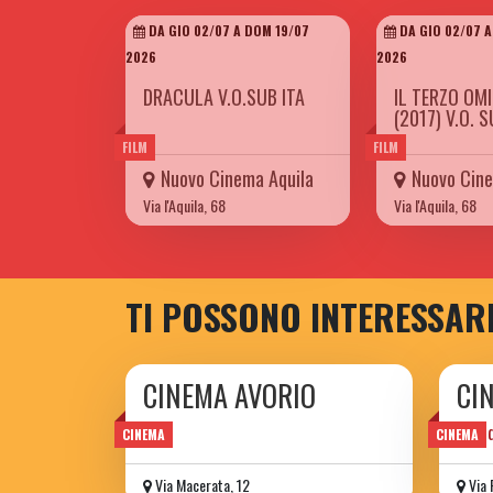
DA GIO 02/07 A DOM 19/07
DA GIO 02/07 A
2026
2026
DRACULA V.O.SUB ITA
IL TERZO OMI
(2017) V.O. S
FILM
FILM
Nuovo Cinema Aquila
Nuovo Cine
Via l'Aquila, 68
Via l'Aquila, 68
TI POSSONO INTERESSAR
CINEMA AVORIO
CI
film 
CINEMA
CINEMA
Via Macerata, 12
Via 