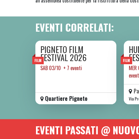
all’assemblea costituente per la riscrittura della cost
EVENTI CORRELATI:
PIGNETO FILM
HU
DA SAB 03/10 A SAB 10/10 2026
D
FESTIVAL 2026
FE
FILM
FILM
SAB 03/10 + 7 eventi
MER
event
Pa
Quartiere Pigneto
Via P
EVENTI PASSATI @ NUOV