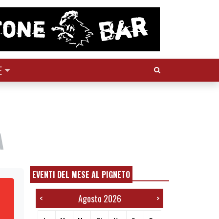
Cerca:
E
A
EVENTI DEL MESE AL PIGNETO
Agosto 2026
<
>