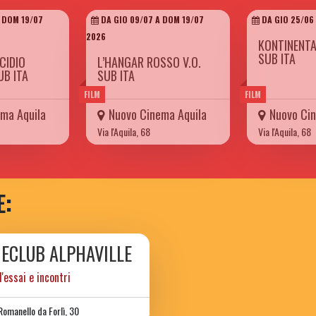
 DOM 19/07
DA GIO 09/07 A DOM 19/07
DA GIO 25/06 
2026
KONTINENTAL
SUB ITA
CIDIO
L’HANGAR ROSSO V.O.
UB ITA
SUB ITA
FILM
FILM
ma Aquila
Nuovo Cinema Aquila
Nuovo Cin
Via l'Aquila, 68
Via l'Aquila, 68
E:
NECLUB ALPHAVILLE
d'essai e incontri
Romanello da Forlì, 30