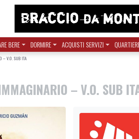
RE BERE
DORMIRE
ACQUISTI SERVIZI
QUARTIER
O – V.O. SUB ITA
 IMMAGINARIO – V.O. SUB IT