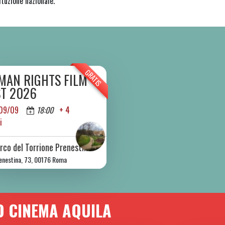
ituzione nazionale.
GRATIS
MAN RIGHTS FILM
A MER 09/09 A DOM 13/09 2026
ST 2026
 09/09
18:00
+ 4
i
rco del Torrione Prenestino
renestina, 73, 00176 Roma
O CINEMA AQUILA