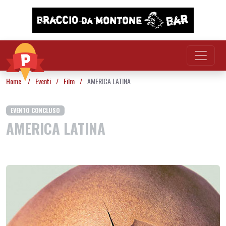
Vai al contenuto
Home
/
Eventi
/
Film
/
AMERICA LATINA
EVENTO CONCLUSO
AMERICA LATINA