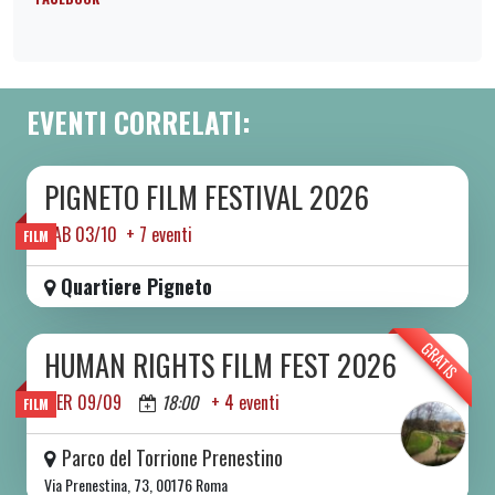
EVENTI CORRELATI:
PIGNETO FILM FESTIVAL 2026
DA SAB 03/10 A SAB 10/10 2026
SAB 03/10 + 7 eventi
FILM
Quartiere Pigneto
GRATIS
HUMAN RIGHTS FILM FEST 2026
DA MER 09/09 A DOM 13/09 2026
MER 09/09
18:00
+ 4 eventi
FILM
Parco del Torrione Prenestino
Via Prenestina, 73, 00176 Roma