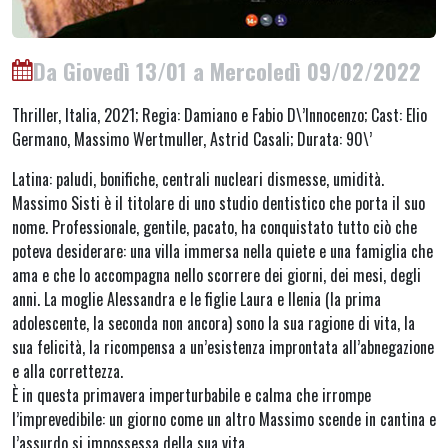
Da Giovedì 13/01 a Mercoledì 09/02/2022
Thriller, Italia, 2021; Regia: Damiano e Fabio D\’Innocenzo; Cast: Elio
Germano, Massimo Wertmuller, Astrid Casali; Durata: 90\’
Latina: paludi, bonifiche, centrali nucleari dismesse, umidità.
Massimo Sisti è il titolare di uno studio dentistico che porta il suo
nome. Professionale, gentile, pacato, ha conquistato tutto ciò che
poteva desiderare: una villa immersa nella quiete e una famiglia che
ama e che lo accompagna nello scorrere dei giorni, dei mesi, degli
anni. La moglie Alessandra e le figlie Laura e Ilenia (la prima
adolescente, la seconda non ancora) sono la sua ragione di vita, la
sua felicità, la ricompensa a un’esistenza improntata all’abnegazione
e alla correttezza.
È in questa primavera imperturbabile e calma che irrompe
l’imprevedibile: un giorno come un altro Massimo scende in cantina e
l’assurdo si impossessa della sua vita.