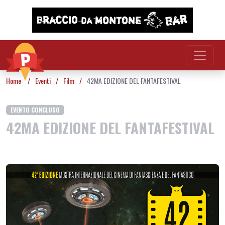
Vai al contenuto
Home
/
Eventi
/
Film
/
42MA EDIZIONE DEL FANTAFESTIVAL
EVENTO CONCLUSO
42MA EDIZIONE DEL FANTAFESTIVAL