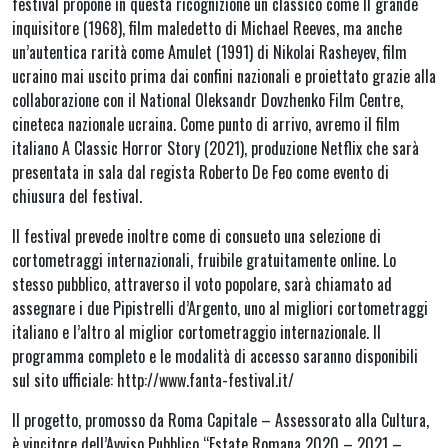
festival propone in questa ricognizione un classico come Il grande
inquisitore (1968), film maledetto di Michael Reeves, ma anche
un’autentica rarità come Amulet (1991) di Nikolai Rasheyev, film
ucraino mai uscito prima dai confini nazionali e proiettato grazie alla
collaborazione con il National Oleksandr Dovzhenko Film Centre,
cineteca nazionale ucraina. Come punto di arrivo, avremo il film
italiano A Classic Horror Story (2021), produzione Netflix che sarà
presentata in sala dal regista Roberto De Feo come evento di
chiusura del festival.
Il festival prevede inoltre come di consueto una selezione di
cortometraggi internazionali, fruibile gratuitamente online. Lo
stesso pubblico, attraverso il voto popolare, sarà chiamato ad
assegnare i due Pipistrelli d’Argento, uno al migliori cortometraggi
italiano e l’altro al miglior cortometraggio internazionale. Il
programma completo e le modalità di accesso saranno disponibili
sul sito ufficiale: http://www.fanta-festival.it/
Il progetto, promosso da Roma Capitale – Assessorato alla Cultura,
è vincitore dell’Avviso Pubblico “Estate Romana 2020 – 2021 –