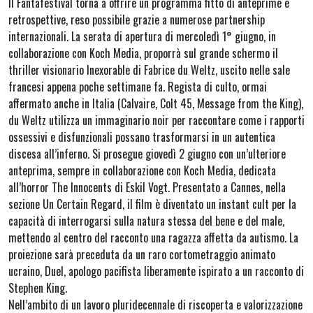
Il Fantafestival torna a offrire un programma fitto di anteprime e
retrospettive, reso possibile grazie a numerose partnership
internazionali. La serata di apertura di mercoledì 1° giugno, in
collaborazione con Koch Media, proporrà sul grande schermo il
thriller visionario Inexorable di Fabrice du Weltz, uscito nelle sale
francesi appena poche settimane fa. Regista di culto, ormai
affermato anche in Italia (Calvaire, Colt 45, Message from the King),
du Weltz utilizza un immaginario noir per raccontare come i rapporti
ossessivi e disfunzionali possano trasformarsi in un autentica
discesa all’inferno. Si prosegue giovedì 2 giugno con un’ulteriore
anteprima, sempre in collaborazione con Koch Media, dedicata
all’horror The Innocents di Eskil Vogt. Presentato a Cannes, nella
sezione Un Certain Regard, il film è diventato un instant cult per la
capacità di interrogarsi sulla natura stessa del bene e del male,
mettendo al centro del racconto una ragazza affetta da autismo. La
proiezione sarà preceduta da un raro cortometraggio animato
ucraino, Duel, apologo pacifista liberamente ispirato a un racconto di
Stephen King.
Nell’ambito di un lavoro pluridecennale di riscoperta e valorizzazione