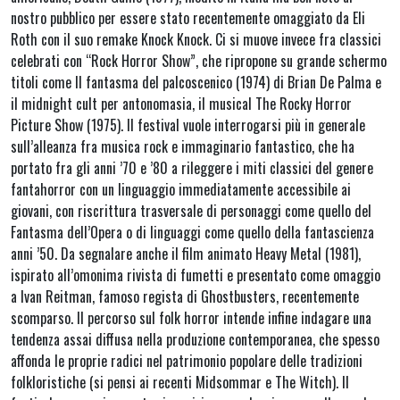
nostro pubblico per essere stato recentemente omaggiato da Eli
Roth con il suo remake Knock Knock. Ci si muove invece fra classici
celebrati con “Rock Horror Show”, che ripropone su grande schermo
titoli come Il fantasma del palcoscenico (1974) di Brian De Palma e
il midnight cult per antonomasia, il musical The Rocky Horror
Picture Show (1975). Il festival vuole interrogarsi più in generale
sull’alleanza fra musica rock e immaginario fantastico, che ha
portato fra gli anni ’70 e ’80 a rileggere i miti classici del genere
fantahorror con un linguaggio immediatamente accessibile ai
giovani, con riscrittura trasversale di personaggi come quello del
Fantasma dell’Opera o di linguaggi come quello della fantascienza
anni ’50. Da segnalare anche il film animato Heavy Metal (1981),
ispirato all’omonima rivista di fumetti e presentato come omaggio
a Ivan Reitman, famoso regista di Ghostbusters, recentemente
scomparso. Il percorso sul folk horror intende infine indagare una
tendenza assai diffusa nella produzione contemporanea, che spesso
affonda le proprie radici nel patrimonio popolare delle tradizioni
folkloristiche (si pensi ai recenti Midsommar e The Witch). Il