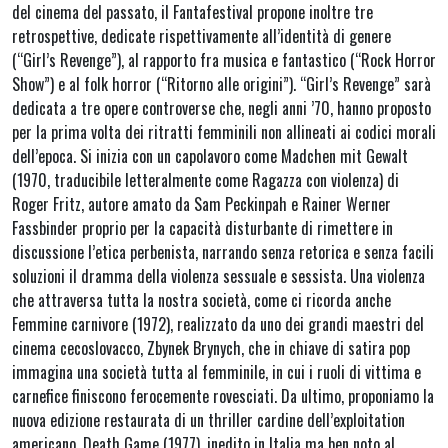
del cinema del passato, il Fantafestival propone inoltre tre
retrospettive, dedicate rispettivamente all’identità di genere
(“Girl’s Revenge”), al rapporto fra musica e fantastico (“Rock Horror
Show”) e al folk horror (“Ritorno alle origini”). “Girl’s Revenge” sarà
dedicata a tre opere controverse che, negli anni ’70, hanno proposto
per la prima volta dei ritratti femminili non allineati ai codici morali
dell’epoca. Si inizia con un capolavoro come Madchen mit Gewalt
(1970, traducibile letteralmente come Ragazza con violenza) di
Roger Fritz, autore amato da Sam Peckinpah e Rainer Werner
Fassbinder proprio per la capacità disturbante di rimettere in
discussione l’etica perbenista, narrando senza retorica e senza facili
soluzioni il dramma della violenza sessuale e sessista. Una violenza
che attraversa tutta la nostra società, come ci ricorda anche
Femmine carnivore (1972), realizzato da uno dei grandi maestri del
cinema cecoslovacco, Zbynek Brynych, che in chiave di satira pop
immagina una società tutta al femminile, in cui i ruoli di vittima e
carnefice finiscono ferocemente rovesciati. Da ultimo, proponiamo la
nuova edizione restaurata di un thriller cardine dell’exploitation
americano, Death Game (1977), inedito in Italia ma ben noto al