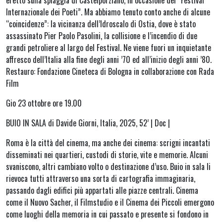
eretto sulla spiaggia di Castelporziano, in occasione del “Festival
Internazionale dei Poeti”. Ma abbiamo tenuto conto anche di alcune
“coincidenze”: la vicinanza dell’Idroscalo di Ostia, dove è stato
assassinato Pier Paolo Pasolini, la collisione e l’incendio di due
grandi petroliere al largo del Festival. Ne viene fuori un inquietante
affresco dell’Italia alla fine degli anni ’70 ed all’inizio degli anni ’80.
Restauro: Fondazione Cineteca di Bologna in collaborazione con Rada
Film
Gio 23 ottobre ore 19.00
BUIO IN SALA di Davide Giorni, Italia, 2025, 52’ | Doc |
Roma è la città del cinema, ma anche dei cinema: scrigni incantati
disseminati nei quartieri, custodi di storie, vite e memorie. Alcuni
svaniscono, altri cambiano volto o destinazione d’uso. Buio in sala li
rievoca tutti attraverso una sorta di cartografia immaginaria,
passando dagli edifici più appartati alle piazze centrali. Cinema
come il Nuovo Sacher, il Filmstudio e il Cinema dei Piccoli emergono
come luoghi della memoria in cui passato e presente si fondono in