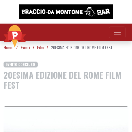
Vai al contenuto
Home
/
Eventi
/
Film
/
20ESIMA EDIZIONE DEL ROME FILM FEST
EVENTO CONCLUSO
20ESIMA EDIZIONE DEL ROME FILM
FEST