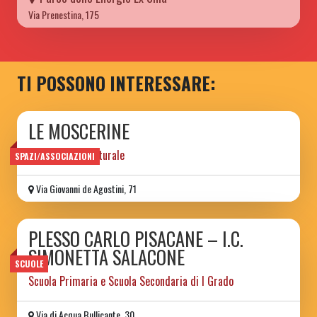
Via Prenestina, 175
TI POSSONO INTERESSARE:
LE MOSCERINE
associazione culturale
SPAZI/ASSOCIAZIONI
Via Giovanni de Agostini, 71
PLESSO CARLO PISACANE – I.C.
SIMONETTA SALACONE
SCUOLE
Scuola Primaria e Scuola Secondaria di I Grado
Via di Acqua Bullicante, 30