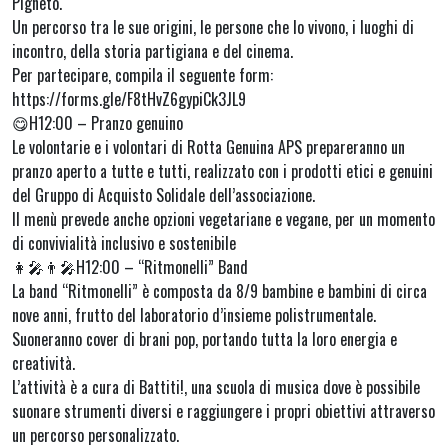
Pigneto.
Un percorso tra le sue origini, le persone che lo vivono, i luoghi di
incontro, della storia partigiana e del cinema.
Per partecipare, compila il seguente form:
https://forms.gle/F8tHvZ6gypiCk3JL9
😋H12:00 – Pranzo genuino
Le volontarie e i volontari di Rotta Genuina APS prepareranno un
pranzo aperto a tutte e tutti, realizzato con i prodotti etici e genuini
del Gruppo di Acquisto Solidale dell’associazione.
Il menù prevede anche opzioni vegetariane e vegane, per un momento
di convivialità inclusivo e sostenibile
👩‍🎤👨‍🎤H12:00 – “Ritmonelli” Band
La band “Ritmonelli” è composta da 8/9 bambine e bambini di circa
nove anni, frutto del laboratorio d’insieme polistrumentale.
Suoneranno cover di brani pop, portando tutta la loro energia e
creatività.
L’attività è a cura di Battiti!, una scuola di musica dove è possibile
suonare strumenti diversi e raggiungere i propri obiettivi attraverso
un percorso personalizzato.