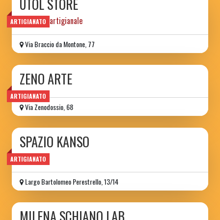
ÙTOL STORE
ceramica artigianale
ARTIGIANATO
Via Braccio da Montone, 77
ZENO ARTE
ARTIGIANATO
Via Zenodossio, 68
SPAZIO KANSO
ceramica
ARTIGIANATO
Largo Bartolomeo Perestrello, 13/14
MILENA SCHIANO LAB