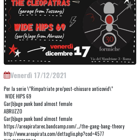
Venerdì 17/12/2021
Per la serie \”Rimpatriate pre/post-chiusure anticovid\”
WIDE HIPS 69
Gar(b)age punk band almost female
ABRUZZO
Gar(b)age punk band almost female
https://areapiratarec.bandcamp.com/…/the-gang-bang-theory
http://www.areapirata.com/dettaglio.php?cod=4577