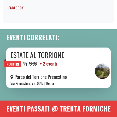
FACEBOOK
EVENTI CORRELATI:
ESTATE AL TORRIONE
DA SAB 06/06 A SAB 08/08 2026
Oggi
19:00
+ 2 eventi
INCONTRI
Parco del Torrione Prenestino
Via Prenestina, 73, 00176 Roma
EVENTI PASSATI @ TRENTA FORMICHE