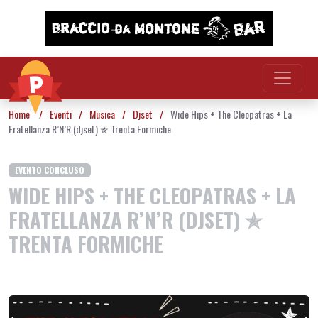
Vai al contenuto
Home
/
Eventi
/
Musica
/
Djset
/
Wide Hips + The Cleopatras + La
Fratellanza R’N’R (djset) ✯ Trenta Formiche
EVENTO CONCLUSO
WIDE HIPS + THE CLEOPATRAS + LA
FRATELLANZA R’N’R (DJSET) ✯
TRENTA FORMICHE