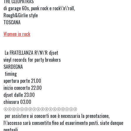
THE CLEOPATRAS
di garage 60s, punk rock e rock\’n\’roll,
Rough&Girlie style
TOSCANA
Women in rock
La FRATELLANZA R\’N\’R djset
vinyl records for party breakers
SARDEGNA
timing
apertura porte 21.00
inizio concerto 22.00
djset dalle 23.00
chiusura 03.00
☉☉☉☉☉☉☉☉☉☉☉☉☉☉☉☉☉☉
per assistere ai concerti non è necessaria la prenotazione,
l\’accesso sarà consentito fino ad esaurimento posti. siate dunque
puntuali