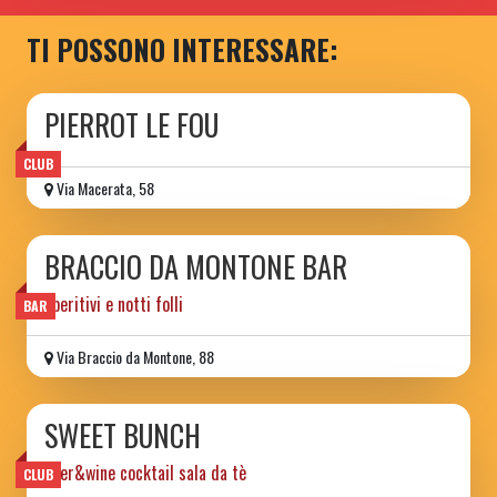
TI POSSONO INTERESSARE:
PIERROT LE FOU
CLUB
Via Macerata, 58
BRACCIO DA MONTONE BAR
aperitivi e notti folli
BAR
Via Braccio da Montone, 88
SWEET BUNCH
beer&wine cocktail sala da tè
CLUB