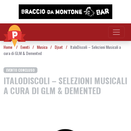
Vai al contenuto
Home
/
Eventi
/
Musica
/
Djset
/
ItaloDiscoli – Selezioni Musicali a
cura di GLM & Demented
EVENTO CONCLUSO
ITALODISCOLI – SELEZIONI MUSICALI
A CURA DI GLM & DEMENTED