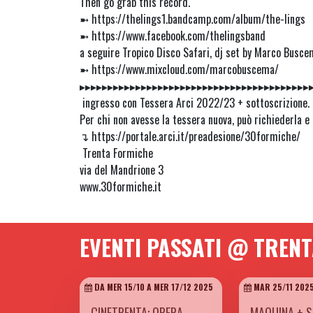
Then go grab this record.
➼ https://thelings1.bandcamp.com/album/the-lings
➼ https://www.facebook.com/thelingsband
a seguire Tropico Disco Safari, dj set by Marco Busce
➼ https://www.mixcloud.com/marcobuscema/
▸▸▸▸▸▸▸▸▸▸▸▸▸▸▸▸▸▸▸▸▸▸▸▸▸▸▸▸▸▸▸▸▸▸▸▸▸▸▸▸▸
ingresso con Tessera Arci 2022/23 + sottoscrizione.
Per chi non avesse la tessera nuova, può richiederla e r
↴ https://portale.arci.it/preadesione/30formiche/
Trenta Formiche
via del Mandrione 3
www.30formiche.it
EVENTI PASSATI @ TREN
DA MER 15/10 A MER 17/12 2025
MAR 25/11 202
CINETRENTA: OPERA
MAQUINA + S