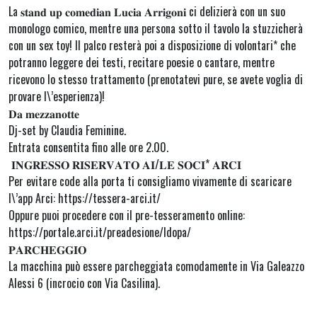
La 𝐬𝐭𝐚𝐧𝐝 𝐮𝐩 𝐜𝐨𝐦𝐞𝐝𝐢𝐚𝐧 𝐋𝐮𝐜𝐢𝐚 𝐀𝐫𝐫𝐢𝐠𝐨𝐧𝐢 ci delizierà con un suo
monologo comico, mentre una persona sotto il tavolo la stuzzicherà
con un sex toy! Il palco resterà poi a disposizione di volontari* che
potranno leggere dei testi, recitare poesie o cantare, mentre
ricevono lo stesso trattamento (prenotatevi pure, se avete voglia di
provare l\’esperienza)!
𝐃𝐚 𝐦𝐞𝐳𝐳𝐚𝐧𝐨𝐭𝐭𝐞
Dj-set by Claudia Feminine.
Entrata consentita fino alle ore 2.00.
𝐈𝐍𝐆𝐑𝐄𝐒𝐒𝐎 𝐑𝐈𝐒𝐄𝐑𝐕𝐀𝐓𝐎 𝐀𝐈/𝐋𝐄 𝐒𝐎𝐂𝐈* 𝐀𝐑𝐂𝐈
Per evitare code alla porta ti consigliamo vivamente di scaricare
l\’app Arci: https://tessera-arci.it/
Oppure puoi procedere con il pre-tesseramento online:
https://portale.arci.it/preadesione/ldopa/
𝐏𝐀𝐑𝐂𝐇𝐄𝐆𝐆𝐈𝐎
La macchina può essere parcheggiata comodamente in Via Galeazzo
Alessi 6 (incrocio con Via Casilina).