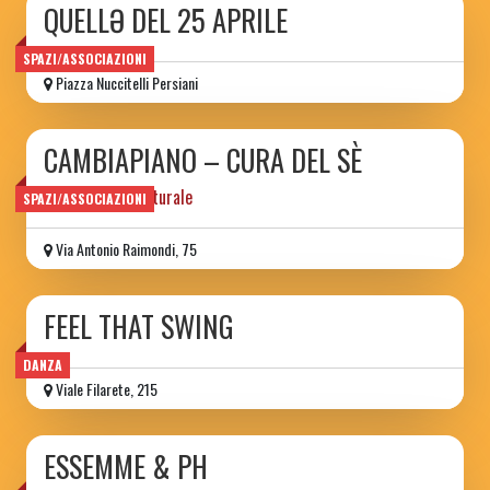
QUELLƏ DEL 25 APRILE
SPAZI/ASSOCIAZIONI
Piazza Nuccitelli Persiani
CAMBIAPIANO – CURA DEL SÈ
associazione culturale
SPAZI/ASSOCIAZIONI
Via Antonio Raimondi, 75
FEEL THAT SWING
DANZA
Viale Filarete, 215
ESSEMME & PH