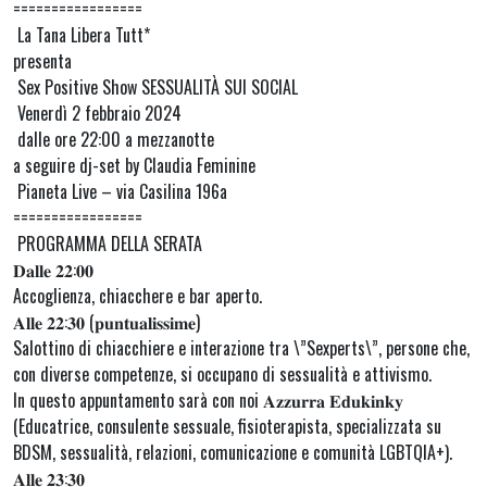
=================
La Tana Libera Tutt*
presenta
Sex Positive Show SESSUALITÀ SUI SOCIAL
Venerdì 2 febbraio 2024
dalle ore 22:00 a mezzanotte
a seguire dj-set by Claudia Feminine
Pianeta Live – via Casilina 196a
=================
PROGRAMMA DELLA SERATA
𝐃𝐚𝐥𝐥𝐞 𝟐𝟐:𝟎𝟎
Accoglienza, chiacchere e bar aperto.
𝐀𝐥𝐥𝐞 𝟐𝟐:𝟑𝟎 (𝐩𝐮𝐧𝐭𝐮𝐚𝐥𝐢𝐬𝐬𝐢𝐦𝐞)
Salottino di chiacchiere e interazione tra \”Sexperts\”, persone che,
con diverse competenze, si occupano di sessualità e attivismo.
In questo appuntamento sarà con noi 𝐀𝐳𝐳𝐮𝐫𝐫𝐚 𝐄𝐝𝐮𝐤𝐢𝐧𝐤𝐲
(Educatrice, consulente sessuale, fisioterapista, specializzata su
BDSM, sessualità, relazioni, comunicazione e comunità LGBTQIA+).
𝐀𝐥𝐥𝐞 𝟐𝟑:𝟑𝟎