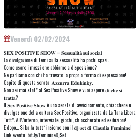
Venerdì 02/02/2024
𝐒𝐄𝐗 𝐏𝐎𝐒𝐈𝐓𝐈𝐕𝐄 𝐒𝐇𝐎𝐖 – 𝐒𝐞𝐬𝐬𝐮𝐚𝐥𝐢𝐭𝐚̀ 𝐬𝐮𝐢 𝐬𝐨𝐜𝐢𝐚𝐥
La divulgazione di temi sulla sessualità ha pochi spazi.
Come usare i mezzi che abbiamo a disposizione?
Ne parliamo con chi ha trovato la propria forma di espressione!
Ospite di questa serata: 𝐀𝐳𝐳𝐮𝐫𝐫𝐚 𝐄𝐝𝐮𝐤𝐢𝐧𝐤𝐲.
Non sei mai stat* al Sex Positive Show e vuoi sapere 𝐝𝐢 𝐜𝐡𝐞 𝐬𝐢
𝐭𝐫𝐚𝐭𝐭𝐚?
Il 𝐒𝐞𝐱 𝐏𝐨𝐬𝐢𝐭𝐢𝐯𝐞 𝐒𝐡𝐨𝐰 è una serata di avvicinamento, chiacchere e
divulgazione della cultura Sex Positive, organizzata da La Tana Libera
Tutt*. All\’interno, interviste, giochi, chiaccherate ed esibizioni!
E dopo… Si balla tutt* insieme con il 𝐝𝐣-𝐬𝐞𝐭 𝐝𝐢 𝐂𝐥𝐚𝐮𝐝𝐢𝐚 𝐅𝐞𝐦𝐢𝐧𝐢𝐧𝐞!
Link evento bit.ly/FeminineDjSet