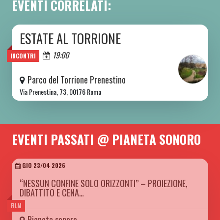
EVENTI CORRELATI:
ESTATE AL TORRIONE
DA SAB 06/06 A SAB 08/08 2026
Oggi
19:00
INCONTRI
Parco del Torrione Prenestino
Via Prenestina, 73, 00176 Roma
EVENTI PASSATI @ PIANETA SONORO
GIO 23/04 2026
“NESSUN CONFINE SOLO ORIZZONTI” – PROIEZIONE,
DIBATTITO E CENA…
FILM
Pianeta sonoro