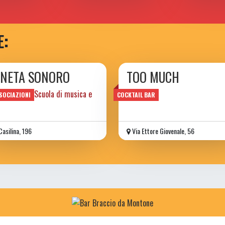
E:
ANETA SONORO
TOO MUCH
o sociale e Scuola di musica e
wine bar
SOCIAZIONI
COCKTAIL BAR
Casilina, 196
Via Ettore Giovenale, 56