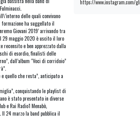
 già bassista nella band di
https://www.instagram.com/gl
 Fulminacci.
ll\’interno delle quali convivano
a formazione ha suggellato il
Sanremo Giovani 2019’ arrivando tra
. Il 29 maggio 2020 è uscito il loro
te recensito e ben apprezzato dalla
schi di esordio, finalisti delle
rno”, dall’album “Voci di corridoio”
rà”.
 e quello che resta”, anticipato a
iglia”, conquistando le playlist di
brano è stato presentato in diverse
Club e Rai Radio1 Menabò,
 Il 24 marzo la band pubblica il