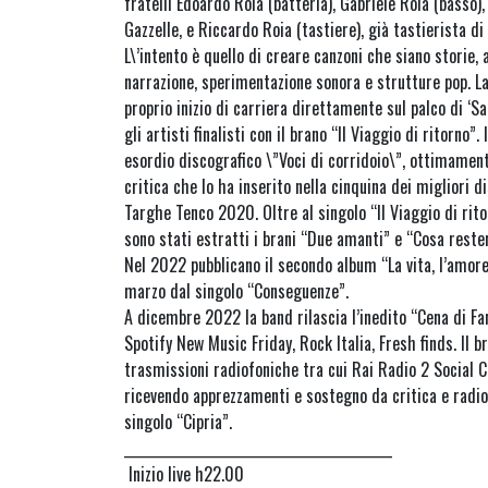
fratelli Edoardo Roia (batteria), Gabriele Roia (basso),
Gazzelle, e Riccardo Roia (tastiere), già tastierista di
L\’intento è quello di creare canzoni che siano storie, a
narrazione, sperimentazione sonora e strutture pop. L
proprio inizio di carriera direttamente sul palco di ‘
gli artisti finalisti con il brano “Il Viaggio di ritorno”
esordio discografico \”Voci di corridoio\”, ottimamen
critica che lo ha inserito nella cinquina dei migliori di
Targhe Tenco 2020. Oltre al singolo “Il Viaggio di rito
sono stati estratti i brani “Due amanti” e “Cosa reste
Nel 2022 pubblicano il secondo album “La vita, l’amore
marzo dal singolo “Conseguenze”.
A dicembre 2022 la band rilascia l’inedito “Cena di Fam
Spotify New Music Friday, Rock Italia, Fresh finds. Il 
trasmissioni radiofoniche tra cui Rai Radio 2 Social 
ricevendo apprezzamenti e sostegno da critica e radio.
singolo “Cipria”.
_________________________________________
Inizio live h22.00