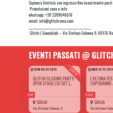
Capienza limitata con ingresso fino esaurimento posti
Prenotazioni cena e info:
whatsapp: +39 3289046516
email: info@glitchroma.com
_________________________________________
Glitch | Soundclub – Via Stefano Colonna 9, 00176 R
EVENTI PASSATI @ GLITC
GRATIS
DOM 05/01 2025
MAR 31/12 202
GLITCH CLOSING PARTY:
L’ULTIMA FES
OPEN STAGE | DJ SET |…
CAPODANNO 
LIVE
DJSET
Glitch
Glitch
Via Stefano Colonna, 9
Via Stefano Colo