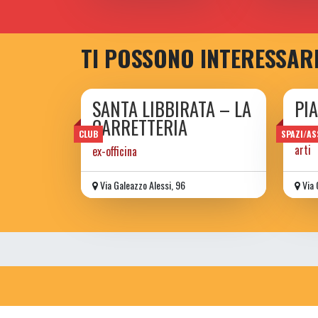
TI POSSONO INTERESSAR
SANTA LIBBIRATA – LA
PI
CARRETTERIA
Spazi
CLUB
SPAZI/AS
arti
ex-officina
Via Galeazzo Alessi, 96
Via 