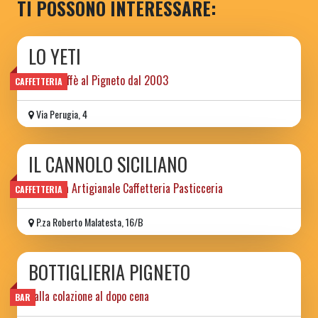
TI POSSONO INTERESSARE:
LO YETI
libri e caffè al Pigneto dal 2003
CAFFETTERIA
Via Perugia, 4
IL CANNOLO SICILIANO
Gelateria Artigianale Caffetteria Pasticceria
CAFFETTERIA
P.za Roberto Malatesta, 16/B
BOTTIGLIERIA PIGNETO
dalla colazione al dopo cena
BAR