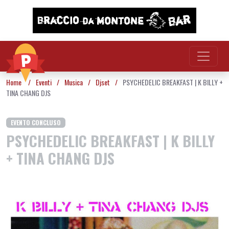
Vai al contenuto
Home
/
Eventi
/
Musica
/
Djset
/
PSYCHEDELIC BREAKFAST | K BILLY +
TINA CHANG DJS
EVENTO CONCLUSO
PSYCHEDELIC BREAKFAST | K BILLY
+ TINA CHANG DJS