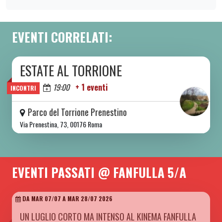
EVENTI CORRELATI:
ESTATE AL TORRIONE
DA SAB 06/06 A SAB 08/08 2026
Oggi
19:00
+ 1 eventi
INCONTRI
Parco del Torrione Prenestino
Via Prenestina, 73, 00176 Roma
EVENTI PASSATI @ FANFULLA 5/A
DA MAR 07/07 A MAR 28/07 2026
UN LUGLIO CORTO MA INTENSO AL KINEMA FANFULLA