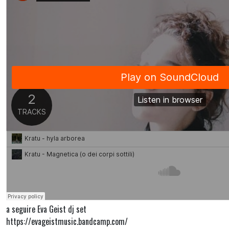
a seguire Eva Geist dj set
https://evageistmusic.bandcamp.com/