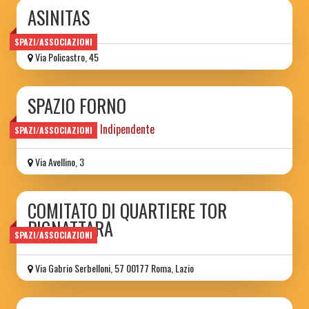
ASINITAS
SPAZI/ASSOCIAZIONI
Via Policastro, 45
SPAZIO FORNO
Spazio Culturare Indipendente
SPAZI/ASSOCIAZIONI
Via Avellino, 3
COMITATO DI QUARTIERE TOR
PIGNATTARA
SPAZI/ASSOCIAZIONI
Via Gabrio Serbelloni, 57 00177 Roma, Lazio