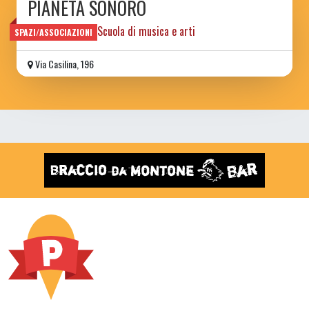
PIANETA SONORO
Spazio sociale e Scuola di musica e arti
SPAZI/ASSOCIAZIONI
Via Casilina, 196