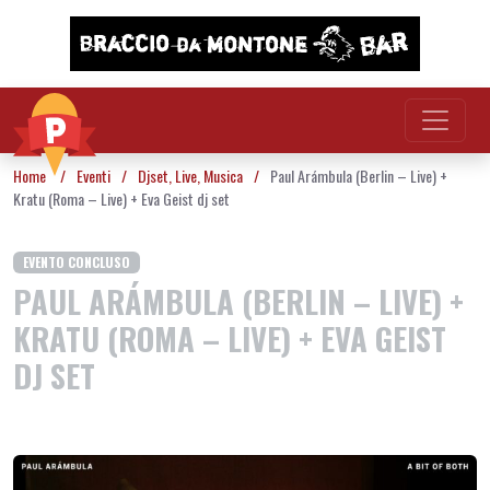
Vai al contenuto
Home
/
Eventi
/
Djset
,
Live
,
Musica
/
Paul Arámbula (Berlin – Live) +
Kratu (Roma – Live) + Eva Geist dj set
EVENTO CONCLUSO
PAUL ARÁMBULA (BERLIN – LIVE) +
KRATU (ROMA – LIVE) + EVA GEIST
DJ SET