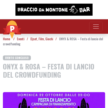
Vai al contenuto
Home
/
Eventi
/
Djset
,
Film
,
Giochi
/
ONYX & ROSA – Festa di lancio del
crowdfunding
EVENTO CONCLUSO
ONYX & ROSA – FESTA DI LANCIO
DEL CROWDFUNDING