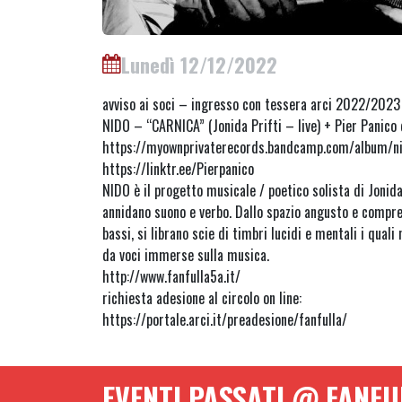
Lunedì 12/12/2022
avviso ai soci – ingresso con tessera arci 2022/2023
NIDO – “CARNICA” (Jonida Prifti – live) + Pier Panico 
https://myownprivaterecords.bandcamp.com/album/ni
https://linktr.ee/Pierpanico
NIDO è il progetto musicale / poetico solista di Jonida
annidano suono e verbo. Dallo spazio angusto e compres
bassi, si librano scie di timbri lucidi e mentali i qual
da voci immerse sulla musica.
http://www.fanfulla5a.it/
richiesta adesione al circolo on line:
https://portale.arci.it/preadesione/fanfulla/
EVENTI PASSATI @ FANFU