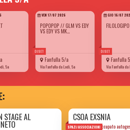
6
VEN 17/07 2026
GIO 16/07 20
ET
POPOPOP // GLM VS EDY
FILOLOGIPO
VS EDY VS MK…
DJSET
DJSET
/a
Fanfulla 5/a
Fanfulla 
odi, 5a
Via Fanfulla da Lodi, 5a
Via Fanfulla da 
E:
N STAGE AL
CSOA EXSNIA
GNETO
centro sociale occupato autoge
SPAZI/ASSOCIAZIONI