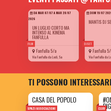
DA MAR 07/07 A MAR 28/07
DOM 19/07 202
2026
MANTIS DJ S
UN LUGLIO CORTO MA
INTENSO AL KINEMA
FANFULLA
FILM
DJSET
Fanfulla 5/a
Fanfulla 5
Via Fanfulla da Lodi, 5a
Via Fanfulla da L
TI POSSONO INTERESSAR
CASA DEL POPOLO
#O
PI
di Torpignattara
SPAZI/ASSOCIAZIONI
CLUB