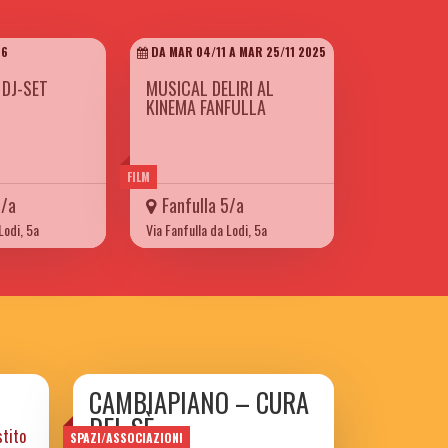
26
DA MAR 04/11 A MAR 25/11 2025
 DJ-SET
MUSICAL DELIRI AL
KINEMA FANFULLA
FILM
5/a
Fanfulla 5/a
Lodi, 5a
Via Fanfulla da Lodi, 5a
CAMBIAPIANO – CURA
DEL SÈ
stito
SPAZI/ASSOCIAZIONI